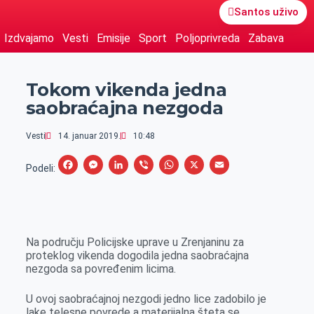
Santos uživo
Izdvajamo
Vesti
Emisije
Sport
Poljoprivreda
Zabava
Tokom vikenda jedna
saobraćajna nezgoda
Vesti
14. januar 2019.
10:48
F
M
L
V
W
X
E
Podeli:
a
e
i
i
h
m
c
s
n
b
a
a
e
s
k
e
t
i
Na području Policijske uprave u Zrenjaninu za
b
e
e
r
s
l
proteklog vikenda dogodila jedna saobraćajna
o
n
d
A
nezgoda sa povređenim licima.
o
g
I
p
U ovoj saobraćajnoj nezgodi jedno lice zadobilo je
k
e
n
p
lake telesne povrede a materijalna šteta se