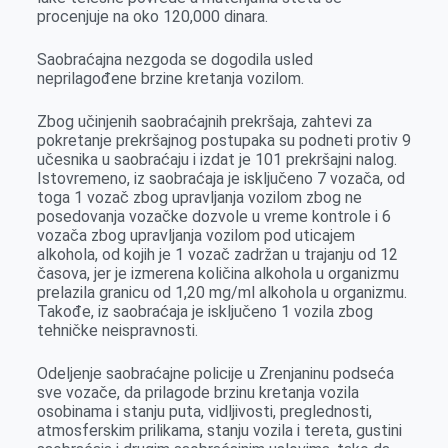
r
procenjuje na oko 120,000 dinara.
Saobraćajna nezgoda se dogodila usled
neprilagođene brzine kretanja vozilom.
Zbog učinjenih saobraćajnih prekršaja, zahtevi za
pokretanje prekršajnog postupaka su podneti protiv 9
učesnika u saobraćaju i izdat je 101 prekršajni nalog.
Istovremeno, iz saobraćaja je isključeno 7 vozača, od
toga 1 vozač zbog upravljanja vozilom zbog ne
posedovanja vozačke dozvole u vreme kontrole i 6
vozača zbog upravljanja vozilom pod uticajem
alkohola, od kojih je 1 vozač zadržan u trajanju od 12
časova, jer je izmerena količina alkohola u organizmu
prelazila granicu od 1,20 mg/ml alkohola u organizmu.
Takođe, iz saobraćaja je isključeno 1 vozila zbog
tehničke neispravnosti.
Odeljenje saobraćajne policije u Zrenjaninu podseća
sve vozače, da prilagode brzinu kretanja vozila
osobinama i stanju puta, vidljivosti, preglednosti,
atmosferskim prilikama, stanju vozila i tereta, gustini