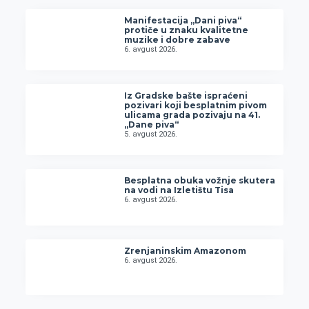
Manifestacija „Dani piva“
protiče u znaku kvalitetne
muzike i dobre zabave
6. avgust 2026.
Iz Gradske bašte ispraćeni
pozivari koji besplatnim pivom
ulicama grada pozivaju na 41.
„Dane piva“
5. avgust 2026.
Besplatna obuka vožnje skutera
na vodi na Izletištu Tisa
6. avgust 2026.
Zrenjaninskim Amazonom
6. avgust 2026.