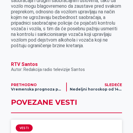
saobraćaja i drugim saobraćajnim uslovima, tako da
vozilo mogu blagovremeno da zaustave pred svakom
preprekom, odnosno da vozilom upravljaju na način
kojim ne ugrožavaju bezbednost saobraćaja, a
pripadnici saobraćajne policije će pojačati kontrolu
vozača i vozila, s tim da će posebnu pažnju usmeriti
na kontrolu i sankcionisanje vozača koji upravljaju
vozilom pod dejstvom alkohola i vozača koji ne
poštuju ograničenje brzine kretanja.
RTV Santos
Autor: Redakcija radio televizije Santos
PRETHODNO
SLEDEĆE
Vremenska prognoza po satima za doček pravoslavne Nove godine
Nedeljni horoskop od 14.01. do 21.01.2019.godine
POVEZANE VESTI
VESTI