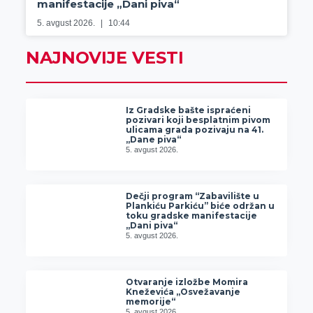
manifestacije „Dani piva“
5. avgust 2026.
10:44
NAJNOVIJE VESTI
Iz Gradske bašte ispraćeni
pozivari koji besplatnim pivom
ulicama grada pozivaju na 41.
„Dane piva“
5. avgust 2026.
Dečji program “Zabavilište u
Plankiću Parkiću” biće održan u
toku gradske manifestacije
„Dani piva“
5. avgust 2026.
Otvaranje izložbe Momira
Kneževića „Osvežavanje
memorije“
5. avgust 2026.