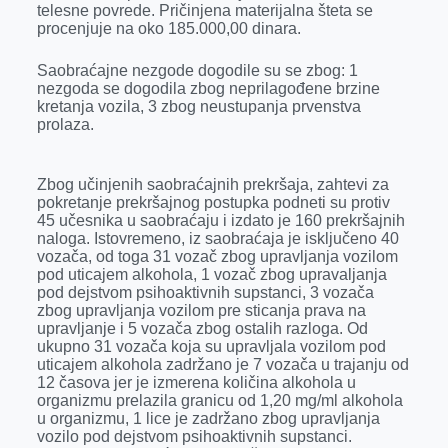
telesne povrede. Pričinjena materijalna šteta se
r
procenjuje na oko 185.000,00 dinara.
Saobraćajne nezgode dogodile su se zbog: 1
nezgoda se dogodila zbog neprilagođene brzine
kretanja vozila, 3 zbog neustupanja prvenstva
prolaza.
Zbog učinjenih saobraćajnih prekršaja, zahtevi za
pokretanje prekršajnog postupka podneti su protiv
45 učesnika u saobraćaju i izdato je 160 prekršajnih
naloga. Istovremeno, iz saobraćaja je isključeno 40
vozača, od toga 31 vozač zbog upravljanja vozilom
pod uticajem alkohola, 1 vozač zbog upravaljanja
pod dejstvom psihoaktivnih supstanci, 3 vozača
zbog upravljanja vozilom pre sticanja prava na
upravljanje i 5 vozača zbog ostalih razloga. Od
ukupno 31 vozača koja su upravljala vozilom pod
uticajem alkohola zadržano je 7 vozača u trajanju od
12 časova jer je izmerena količina alkohola u
organizmu prelazila granicu od 1,20 mg/ml alkohola
u organizmu, 1 lice je zadržano zbog upravljanja
vozilo pod dejstvom psihoaktivnih supstanci.