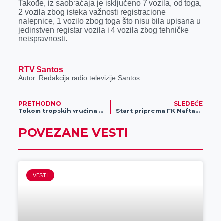
Takođe, iz saobraćaja je isključeno 7 vozila, od toga,
2 vozila zbog isteka važnosti registracione
nalepnice, 1 vozilo zbog toga što nisu bila upisana u
jedinstven registar vozila i 4 vozila zbog tehničke
neispravnosti.
RTV Santos
Autor: Redakcija radio televizije Santos
PRETHODNO
SLEDEĆE
Tokom tropskih vrućina vodosnabdevanje stabilno
Start priprema FK Naftagas-Elemir
POVEZANE VESTI
VESTI