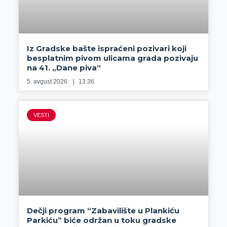
Iz Gradske bašte ispraćeni pozivari koji
besplatnim pivom ulicama grada pozivaju
na 41. „Dane piva“
5. avgust 2026.
13:36
VESTI
Dečji program “Zabavilište u Plankiću
Parkiću” biće održan u toku gradske