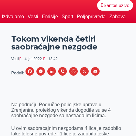
Santos uživo
Izdvajamo
Vesti
Emisije
Sport
Poljoprivreda
Zabava
Tokom vikenda četiri
saobraćajne nezgode
Vesti
4. jul 2022.
13:42
F
M
L
V
W
X
E
Podeli:
a
e
i
i
h
m
c
s
n
b
a
a
e
s
k
e
t
i
Na području Područne policijske uprave u
b
e
e
r
s
l
Zrenjaninu proteklog vikenda dogodile su se 4
o
n
d
A
saobraćajne nezgode sa nastradalim licima.
o
g
I
p
U ovim saobraćajnim nezgodama 4 lica je zadobilo
k
e
n
p
lake telesne povrede i 1 lice je zadobilo teške