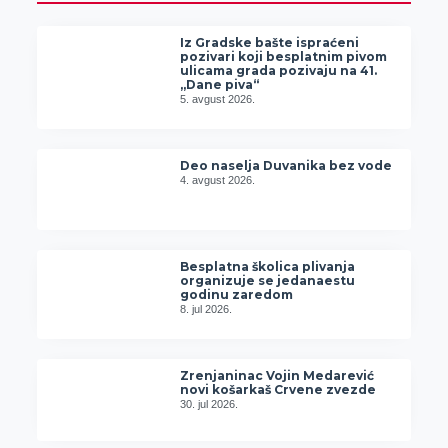
Iz Gradske bašte ispraćeni
pozivari koji besplatnim pivom
ulicama grada pozivaju na 41.
„Dane piva“
5. avgust 2026.
Deo naselja Duvanika bez vode
4. avgust 2026.
Besplatna školica plivanja
organizuje se jedanaestu
godinu zaredom
8. jul 2026.
Zrenjaninac Vojin Medarević
novi košarkaš Crvene zvezde
30. jul 2026.