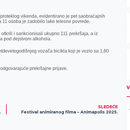
proteklog vikenda, evidentirano je pet saobraćajnih
a 11 osoba je zadobilo lake telesne povrede.
otkrili i sankcionisali ukupno 111 prekršaja, a iz
ila pod dejstvom alkohola.
tdevetogodišnjeg vozača bicikla koji je vozio sa 1,60
e odgovarajuće prekršajne prijave.
V
SLEDEĆE
li i 60 tona kamenog agregata
Festival animiranog filma – Animapolis 2025.