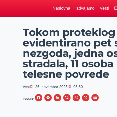
Naslovna
Izdvajamo
Vesti
E
Tokom proteklog
evidentirano pet 
nezgoda, jedna o
stradala, 11 osoba
telesne povrede
Vesti
25. novembar 2025.
08:30
F
M
L
V
W
X
E
Podeli:
a
e
i
i
h
m
c
s
n
b
a
a