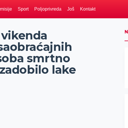
misije
Sport
Poljoprivreda
Još
Kontakt
 vikenda
N
saobraćajnih
soba smrtno
 zadobilo lake