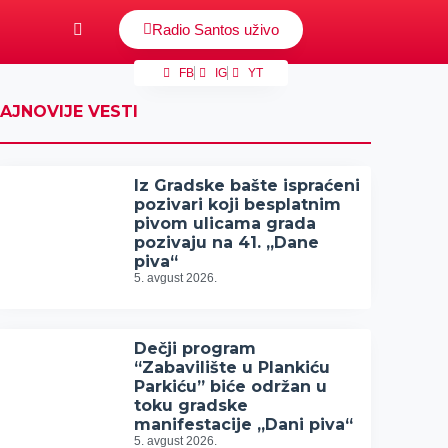
Radio Santos uživo
FB
IG
YT
AJNOVIJE VESTI
Iz Gradske bašte ispraćeni
pozivari koji besplatnim
pivom ulicama grada
pozivaju na 41. „Dane
piva“
5. avgust 2026.
Dečji program
“Zabavilište u Plankiću
Parkiću” biće održan u
toku gradske
manifestacije „Dani piva“
5. avgust 2026.