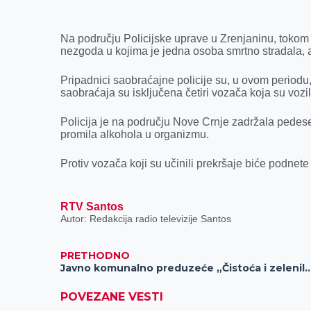
e
s
k
e
t
i
b
e
e
r
s
l
Na području Policijske uprave u Zrenjaninu, tokom 
o
n
d
A
nezgoda u kojima je jedna osoba smrtno stradala, 
o
g
I
p
Pripadnici saobraćajne policije su, u ovom periodu, 
k
e
n
p
saobraćaja su isključena četiri vozača koja su voz
r
Policija je na području Nove Crnje zadržala pedese
promila alkohola u organizmu.
Protiv vozača koji su učinili prekršaje biće podnet
RTV Santos
Autor: Redakcija radio televizije Santos
PRETHODNO
Javno komunalno preduzeće „Čistoća i zelenilo“ Zrenjanin obezbedilo 120 tona so
POVEZANE VESTI