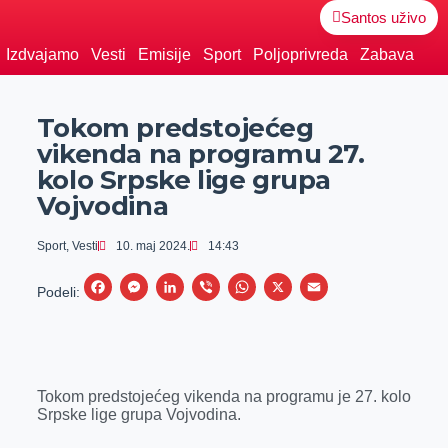
Santos uživo
Izdvajamo
Vesti
Emisije
Sport
Poljoprivreda
Zabava
Tokom predstojećeg
vikenda na programu 27.
kolo Srpske lige grupa
Vojvodina
Sport
,
Vesti
10. maj 2024.
14:43
F
M
L
V
W
X
E
Podeli:
a
e
i
i
h
m
c
s
n
b
a
a
e
s
k
e
t
i
Tokom predstojećeg vikenda na programu je 27. kolo
b
e
e
r
s
l
Srpske lige grupa Vojvodina.
o
n
d
A