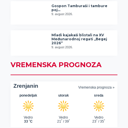
Gospon Tamburaši i tambure
poj…
9. avgust 2026.
Mladi kajakaši blistali na XV
Međunarodnoj regati „Begej
2026“
9. avgust 2026.
VREMENSKA PROGNOZA