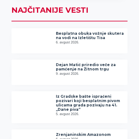
NAJČITANIJE VESTI
Besplatna obuka vožnje skutera
na vodi na Izletištu Tisa
6. avgust 2026.
Dejan Matić priredio veče za
pamćenje na Žitnom trgu
9. avgust 2026.
Iz Gradske bašte ispraćeni
pozivari koji besplatnim pivom
ulicama grada pozivaju na 41.
„Dane piva“
5. avgust 2026.
Zrenjaninskim Amazonom
6. avgust 2026.