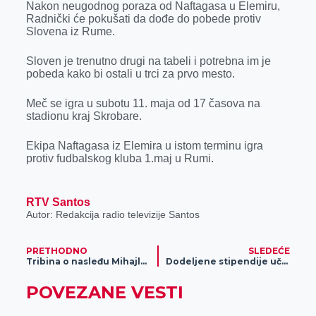
o
g
I
p
Nakon neugodnog poraza od Naftagasa u Elemiru,
Radnički će pokušati da dođe do pobede protiv
k
e
n
p
Slovena iz Rume.
r
Sloven je trenutno drugi na tabeli i potrebna im je
pobeda kako bi ostali u trci za prvo mesto.
Meč se igra u subotu 11. maja od 17 časova na
stadionu kraj Skrobare.
Ekipa Naftagasa iz Elemira u istom terminu igra
protiv fudbalskog kluba 1.maj u Rumi.
RTV Santos
Autor: Redakcija radio televizije Santos
PRETHODNO
SLEDEĆE
Tribina o nasleđu Mihajla Pupina okupila brojne posetioce
Dodeljene stipendije učenicima i studentima
POVEZANE VESTI