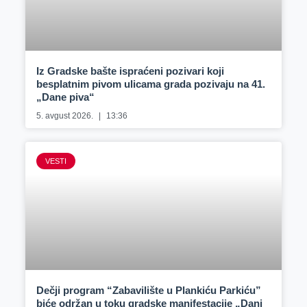
Iz Gradske bašte ispraćeni pozivari koji
besplatnim pivom ulicama grada pozivaju na 41.
„Dane piva“
5. avgust 2026.
13:36
VESTI
Dečji program “Zabavilište u Plankiću Parkiću”
biće održan u toku gradske manifestacije „Dani