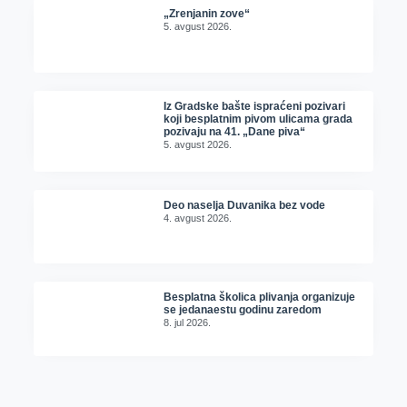
„Zrenjanin zove“
5. avgust 2026.
Iz Gradske bašte ispraćeni pozivari
koji besplatnim pivom ulicama grada
pozivaju na 41. „Dane piva“
5. avgust 2026.
Deo naselja Duvanika bez vode
4. avgust 2026.
Besplatna školica plivanja organizuje
se jedanaestu godinu zaredom
8. jul 2026.