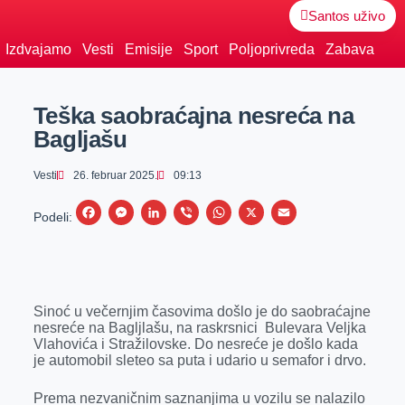
Santos uživo
Izdvajamo
Vesti
Emisije
Sport
Poljoprivreda
Zabava
Teška saobraćajna nesreća na
Bagljašu
Vesti
26. februar 2025.
09:13
F
M
L
V
W
X
E
Podeli:
a
e
i
i
h
m
c
s
n
b
a
a
e
s
k
e
t
i
Sinoć u večernjim časovima došlo je do saobraćajne
b
e
e
r
s
l
nesreće na Bagljlašu, na raskrsnici Bulevara Veljka
o
n
d
A
Vlahovića i Stražilovske. Do nesreće je došlo kada
je automobil sleteo sa puta i udario u semafor i drvo.
o
g
I
p
k
e
n
p
Prema nezvaničnim saznanjima u vozilu se nalazilo