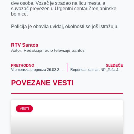
dve osobe. Vozač je stradao na licu mesta, a
r
suvozač prevezen u Urgentni centar Zrenjaninske
bolnice.
Policija je obavila uviđaj, okolnosti se još istražuju.
RTV Santos
Autor: Redakcija radio televizije Santos
PRETHODNO
SLEDEĆE
Vremenska prognoza 26.02.2025.
Repertoar za mart NP „Toša Jovanović“
POVEZANE VESTI
VESTI