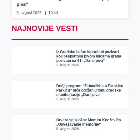
piva“
5. avgust 2026.
10:44
NAJNOVIJE VESTI
Iz Gradske bašte ispraćeni pozivari
koji besplatnim pivom ulicama grada
pozivaju na 41. „Dane piva“
5. avgust 2026.
Dečji program “Zabavilište u Plankiću
Parkiću” biće održan u toku gradske
manifestacije „Dani piva“
5. avgust 2026.
Otvaranje izložbe Momira Kneževića
„Osvežavanje memorije“
5. avgust 2026.