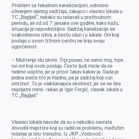
Problem sa fekalnom kanalizacijom, odnosno
izlivanjem njenog sadržaja, zakupci i vlasnici lokala u
TC „Bagljaš“, nekako su rešavali u prethodnom
periodu, ali od od 7. januara ove godine, kako kažu,
situacija je nepodnošljiva. Sadržaj kanalizacije se
svakodnevno izliva, a često ulazi i u lokale. Oni koji
posluju u ovom tržnom centru ne kriju svoju
ogorčenost.
– Mušterije idu okolo. Trpi posao, ne samo moj, trpe
svi oni koji ovde posluju. Često ljudi misle da ne
radimo uopšte, jer je prizor takav kakav je. Sada je
jedina sreća što je hladno, pa je sadržaj koji curi
smrznut. To je olakšavajuća okolnost, jer se ne šire
neprijatni mirisi- rekao je Igor Forgić, vlasnik lokala u
TC „Bagljaš“.
Vlasnici lokala navode da su u nekoliko navrata
dovodili majstore koji su radili na problemu, međutim
rešenje je bilo trenutno. Iz JKP „Vodovod i