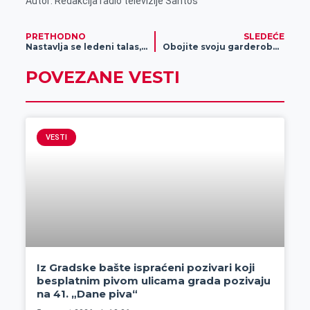
Autor: Redakcija radio televizije Santos
PRETHODNO
SLEDEĆE
Nastavlja se ledeni talas, i danas temperature u debelom minusu
Obojite svoju garderobu u prolećne boje
POVEZANE VESTI
VESTI
Iz Gradske bašte ispraćeni pozivari koji
besplatnim pivom ulicama grada pozivaju
na 41. „Dane piva“