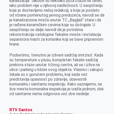
kanalizacija“ takođe su nekoliko puta izlazili na teren,
iako problem nije u njihovoj nadležnosti. U saopštenju
koje je dostavljeno našoj redakciji, a koje je poslato
od strane pomenutog javnog preduzeća, navodi se da
je kanalizaciona mreža unutar TC „Bagljaš“ stara i da
je rađena keramičkim cevima koje su dotrajale. U
saopštenju se dalje navodi da je potrebna
rekonstrukcija celokupne fekalne mreže i instalacija
separatora masti za korisnike koji se bave pripremom
hrane.
Podsetimo, trenutno je izliveni sadržaj smrznut. Kada
su temperature u plusu, kompletan fekalni sadržaj
prekriva staze unutar tržnog centra, ali se i izliva na
ulice i parking u blizini ovog objekta. Vlasnici i zakupci
lokala su o gorućem problemu, koji sada već
predstavlja opasnost po zdravlje, obavestili
komunalnu i sanitarnu inspekciju. Kako saznajemo, na
lice mesta komunalna inspekcija je izašla jednom, dok
od sanitarne nema odgovora već dve nedelje
RTV Santos