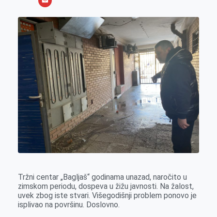
o
e
k
b
h
X
o
n
e
e
a
E
k
g
d
r
t
m
e
I
s
a
r
n
A
i
p
l
p
Tržni centar „Bagljaš“ godinama unazad, naročito u
zimskom periodu, dospeva u žižu javnosti. Na žalost,
uvek zbog iste stvari. Višegodišnji problem ponovo je
isplivao na površinu. Doslovno.