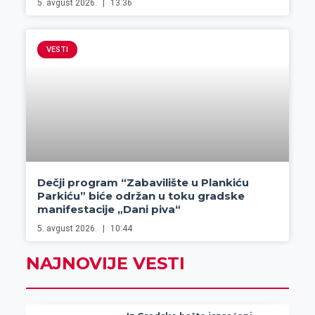
5. avgust 2026.
13:36
VESTI
Dečji program “Zabavilište u Plankiću
Parkiću” biće održan u toku gradske
manifestacije „Dani piva“
5. avgust 2026.
10:44
NAJNOVIJE VESTI