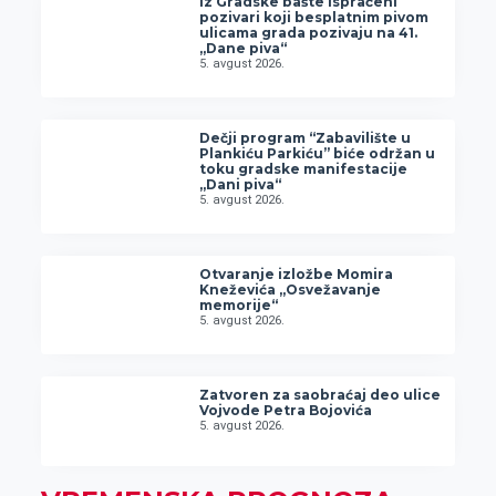
Iz Gradske bašte ispraćeni
pozivari koji besplatnim pivom
ulicama grada pozivaju na 41.
„Dane piva“
5. avgust 2026.
Dečji program “Zabavilište u
Plankiću Parkiću” biće održan u
toku gradske manifestacije
„Dani piva“
5. avgust 2026.
Otvaranje izložbe Momira
Kneževića „Osvežavanje
memorije“
5. avgust 2026.
Zatvoren za saobraćaj deo ulice
Vojvode Petra Bojovića
5. avgust 2026.