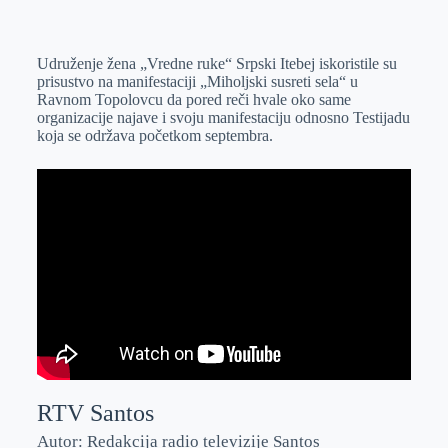
o
n
e
e
a
E
k
g
d
r
t
m
Udruženje žena „Vredne ruke“ Srpski Itebej iskoristile su
e
I
s
a
prisustvo na manifestaciji „Miholjski susreti sela“ u
r
n
A
i
Ravnom Topolovcu da pored reči hvale oko same
organizacije najave i svoju manifestaciju odnosno Testijadu
p
l
koja se održava početkom septembra.
p
RTV Santos
Autor: Redakcija radio televizije Santos