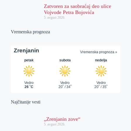
Zatvoren za saobraćaj deo ulice
Vojvode Petra Bojovića
5. avgust 2026.
Vremenska prognoza
Najčitanije vesti
„Zrenjanin zove“
5. avgust 2026.