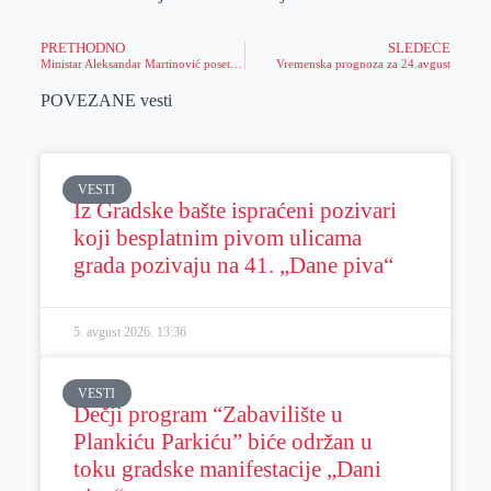
PRETHODNO
SLEDEĆE
Ministar Aleksandar Martinović posetio opštinu Nova Crnja
Vremenska prognoza za 24.avgust
POVEZANE vesti
VESTI
Iz Gradske bašte ispraćeni pozivari
koji besplatnim pivom ulicama
grada pozivaju na 41. „Dane piva“
5. avgust 2026.
13:36
VESTI
Dečji program “Zabavilište u
Plankiću Parkiću” biće održan u
toku gradske manifestacije „Dani