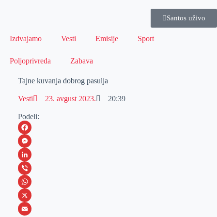
Santos uživo
Izdvajamo
Vesti
Emisije
Sport
Poljoprivreda
Zabava
Tajne kuvanja dobrog pasulja
Vesti
23. avgust 2023.
20:39
Podeli:
F
a
M
c
e
L
e
s
i
V
b
s
n
i
W
o
e
k
b
h
X