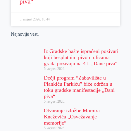
piva“
5. avgust 2026.
10:44
Najnovije vesti
Iz Gradske bašte ispraćeni pozivari
koji besplatnim pivom ulicama
grada pozivaju na 41. „Dane piva“
5. avgust 2026.
Dečji program “Zabavilište u
Plankiću Parkiću” biće održan u
toku gradske manifestacije „Dani
piva“
5. avgust 2026.
Otvaranje izložbe Momira
Kneževića „Osvežavanje
memorije“
5. avgust 2026.