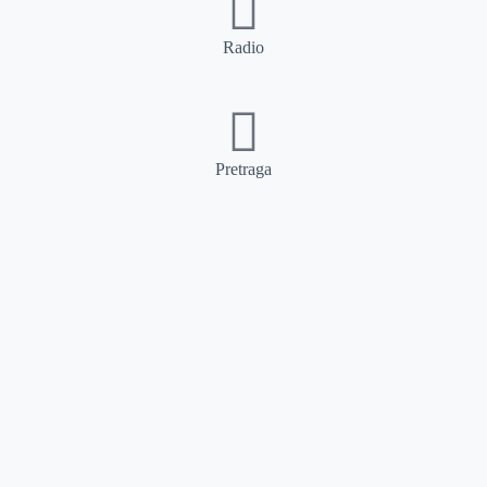
Radio
Pretraga
Pretraga
Kategorije
Ostalo
Naslovna
Izdvajamo