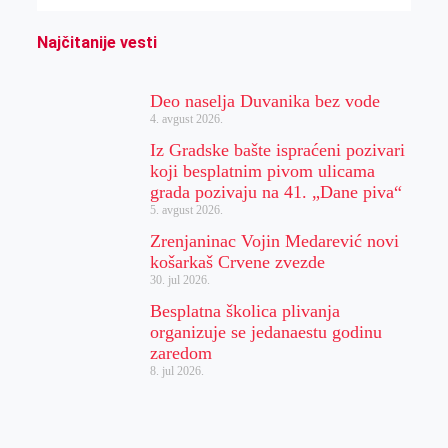
Najčitanije vesti
Deo naselja Duvanika bez vode
4. avgust 2026.
Iz Gradske bašte ispraćeni pozivari
koji besplatnim pivom ulicama
grada pozivaju na 41. „Dane piva“
5. avgust 2026.
Zrenjaninac Vojin Medarević novi
košarkaš Crvene zvezde
30. jul 2026.
Besplatna školica plivanja
organizuje se jedanaestu godinu
zaredom
8. jul 2026.