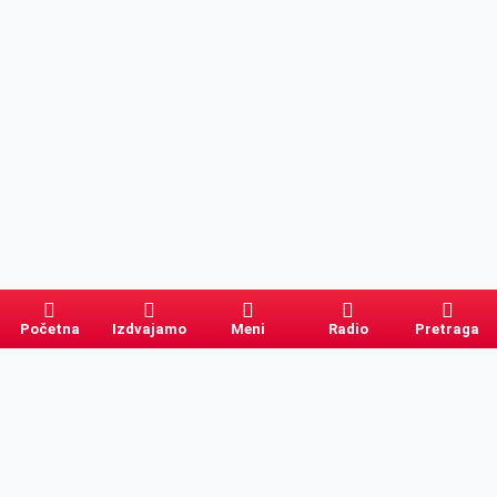
Početna
Izdvajamo
Meni
Radio
Pretraga
Pretraga
Kategorije