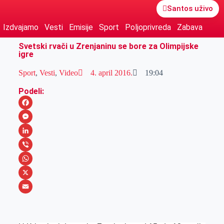
Santos uživo
Izdvajamo
Vesti
Emisije
Sport
Poljoprivreda
Zabava
Svetski rvači u Zrenjaninu se bore za Olimpijske
igre
Sport
,
Vesti
,
Video
4. april 2016.
19:04
Podeli:
F
a
M
c
e
L
e
s
i
V
b
s
n
i
W
o
e
k
b
h
X
o
n
e
e
a
E
k
g
d
r
t
m