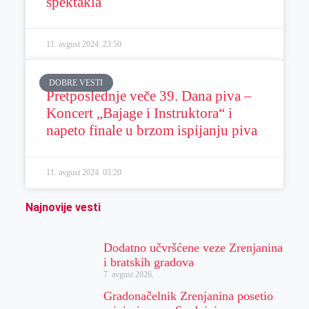
spektakla
11. avgust 2024.
23:50
DOBRE VESTI
Pretposlednje veče 39. Dana piva –
Koncert „Bajage i Instruktora“ i
napeto finale u brzom ispijanju piva
11. avgust 2024.
03:20
Najnovije vesti
Dodatno učvršćene veze Zrenjanina
i bratskih gradova
7. avgust 2026.
Gradonačelnik Zrenjanina posetio