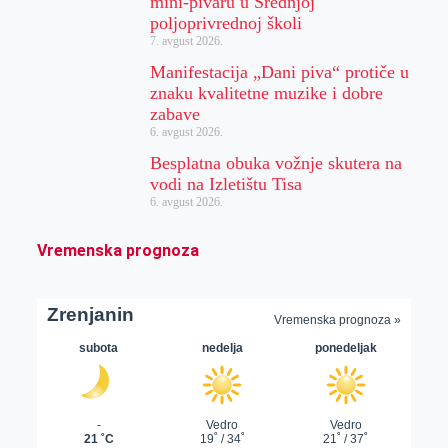
mini-pivaru u Srednjoj
poljoprivrednoj školi
7. avgust 2026.
Manifestacija „Dani piva“ protiče u
znaku kvalitetne muzike i dobre
zabave
6. avgust 2026.
Besplatna obuka vožnje skutera na
vodi na Izletištu Tisa
6. avgust 2026.
Vremenska prognoza