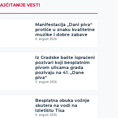
AJČITANIJE VESTI
Manifestacija „Dani piva“
protiče u znaku kvalitetne
muzike i dobre zabave
6. avgust 2026.
Iz Gradske bašte ispraćeni
pozivari koji besplatnim
pivom ulicama grada
pozivaju na 41. „Dane
piva“
5. avgust 2026.
Besplatna obuka vožnje
skutera na vodi na
Izletištu Tisa
6. avgust 2026.