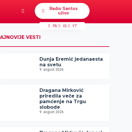
Radio Santos
uživo
FB
IG
YT
AJNOVIJE VESTI
Dunja Eremić jedanaesta
na svetu
9. avgust 2026.
Dragana Mirković
priredila veče za
pamćenje na Trgu
slobode
9. avgust 2026.