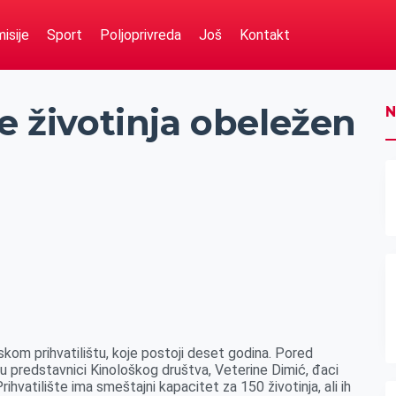
isije
Sport
Poljoprivreda
Još
Kontakt
te životinja obeležen
N
nskom prihvatilištu, koje postoji deset godina. Pored
su predstavnici Kinološkog društva, Veterine Dimić, đaci
 Prihvatilište ima smeštajni kapacitet za 150 životinja, ali ih