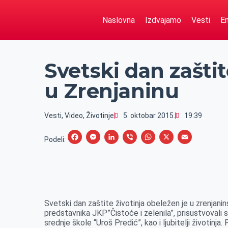
Naslovna
Izdvajamo
Vesti
Em
Svetski dan zašti
u Zrenjaninu
Vesti
,
Video
,
Životinje
5. oktobar 2015.
19:39
F
M
L
V
W
X
E
Podeli:
a
e
i
i
h
m
c
s
n
b
a
a
e
s
k
e
t
i
b
e
e
r
s
l
Svetski dan zaštite životinja obeležen je u zrenjani
o
n
d
A
predstavnika JKP”Čistoće i zelenila”, prisustvovali 
srednje škole “Uroš Predić”, kao i ljubitelji životinja.
o
g
I
p