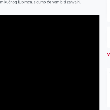
m kućnog ljubimca, sigurno će vam biti zahvalni.
V