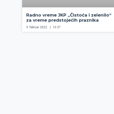
Radno vreme JKP „Čistoća i zelenilo“
za vreme predstojećih praznika
9. februar 2022.
10:37