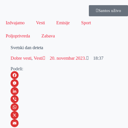
Santos uživo
Izdvajamo
Vesti
Emisije
Sport
Poljoprivreda
Zabava
Svetski dan deteta
Dobre vesti
,
Vesti
20. novembar 2023.
18:37
Podeli:
F
a
M
c
e
L
e
s
i
V
b
s
n
i
W
o
e
k
b
h
X