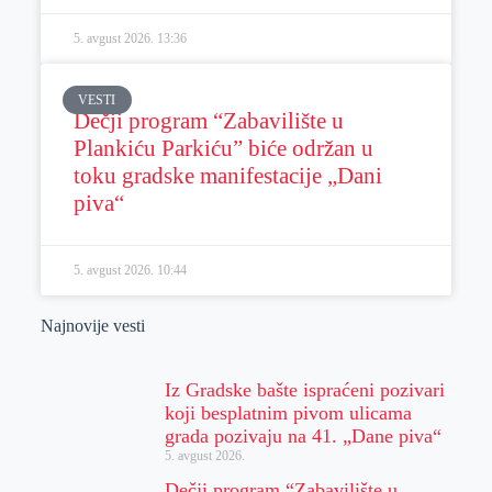
5. avgust 2026.
13:36
VESTI
Dečji program “Zabavilište u
Plankiću Parkiću” biće održan u
toku gradske manifestacije „Dani
piva“
5. avgust 2026.
10:44
Najnovije vesti
Iz Gradske bašte ispraćeni pozivari
koji besplatnim pivom ulicama
grada pozivaju na 41. „Dane piva“
5. avgust 2026.
Dečji program “Zabavilište u