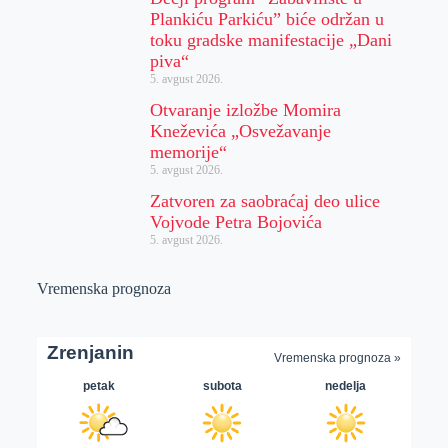
Plankiću Parkiću” biće održan u
toku gradske manifestacije „Dani
piva“
5. avgust 2026.
Otvaranje izložbe Momira
Kneževića „Osvežavanje
memorije“
5. avgust 2026.
Zatvoren za saobraćaj deo ulice
Vojvode Petra Bojovića
5. avgust 2026.
Vremenska prognoza