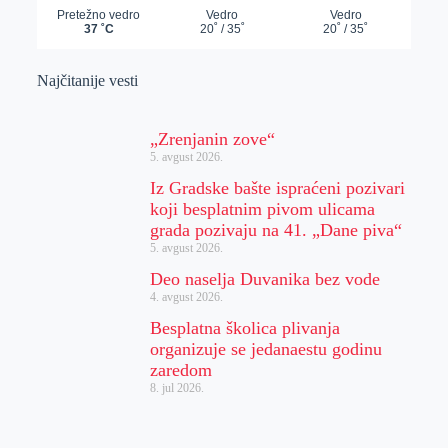
Najčitanije vesti
„Zrenjanin zove“
5. avgust 2026.
Iz Gradske bašte ispraćeni pozivari
koji besplatnim pivom ulicama
grada pozivaju na 41. „Dane piva“
5. avgust 2026.
Deo naselja Duvanika bez vode
4. avgust 2026.
Besplatna školica plivanja
organizuje se jedanaestu godinu
zaredom
8. jul 2026.