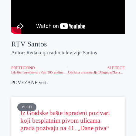
RTV Santos
Autor: Redakcija radio televizije Santos
PRETHODNO
SLEDEĆE
Izložba i predstava u čast 105 godina od oslobođenja Zrenjanina u Prvom svetskom ratu
Održana prezentacija Dijagnostičke analize – ključnih nalaza i preporuka za Grad Zrenjanin u okviru projekta Reforma lokalnih finansija u Srbiji 3
POVEZANE vesti
VESTI
Iz Gradske bašte ispraćeni pozivari
koji besplatnim pivom ulicama
grada pozivaju na 41. „Dane piva“