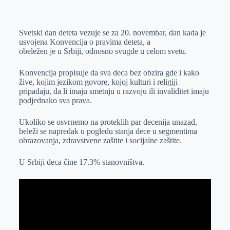
o
n
e
e
a
E
k
g
d
r
t
m
Svetski dan deteta vezuje se za 20. novembar, dan kada je
e
I
s
a
usvojena Konvencija o pravima deteta, a
r
n
A
i
obeležen je u Srbiji, odnosno svugde u celom svetu.
p
l
Konvencija propisuje da sva deca bez obzira gde i kako
p
žive, kojim jezikom govore, kojoj kulturi i religiji
pripadaju, da li imaju smetnju u razvoju ili invaliditet imaju
podjednako sva prava.
Ukoliko se osvrnemo na proteklih par decenija unazad,
beleži se napredak u pogledu stanja dece u segmentima
obrazovanja, zdravstvene zaštite i socijalne zaštite.
U Srbiji deca čine 17.3% stanovništva.