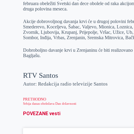
februara obeležiti Svetski dan dece obolele od raka akcijo
r
n
A
i
druga polovina meseca.
p
l
Akcije dobrovoljnog davanja krvi će u drugoj polovini feb
p
Smederevo, Koceljeva, Šabac, Valjevo, Mionica, Loznica,
Zvornik, Ljubovija, Krupanj, Prijepolje, Vršac, Užice, Ub,
Sombor, Inđija, Vrbas, Zrenjanin, Sremska Mitrovica, Bačk
Dobroboljno davanje krvi u Zrenjaninu će biti realizovan
Bagljašu.
RTV Santos
Autor: Redakcija radio televizije Santos
PRETHODNO
Srbija danas obeležava Dan državnosti
POVEZANE vesti