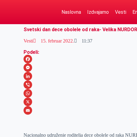
Naslovna
Izdvajamo
Vesti
Em
Svetski dan dece obolele od raka- Velika NURDOR 
Vesti
15. februar 2022.
11:37
Podeli:
F
a
M
c
e
L
e
s
i
V
b
s
n
i
W
o
e
k
b
h
X
o
n
e
e
a
E
k
g
d
r
t
m
Nacionalno udruženje roditelja dece obolele od raka NURDO
e
I
s
a