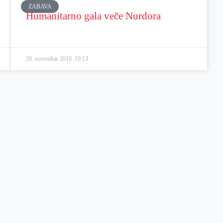
ZABAVA
Humanitarno gala veče Nurdora
20. novembar 2018.
10:13