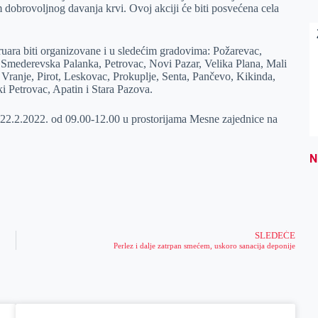
m dobrovoljnog davanja krvi. Ovoj akciji će biti posvećena cela
ruara biti organizovane i u sledećim gradovima: Požarevac,
 Smederevska Palanka, Petrovac, Novi Pazar, Velika Plana, Mali
 Vranje, Pirot, Leskovac, Prokuplje, Senta, Pančevo, Kikinda,
i Petrovac, Apatin i Stara Pazova.
o 22.2.2022. od 09.00-12.00 u prostorijama Mesne zajednice na
N
SLEDEĆE
Perlez i dalje zatrpan smećem, uskoro sanacija deponije