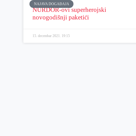
NAJAVA DOGAĐAJA
NURDOR-ovi superherojski
novogodišnji paketići
15. decembar 2021.
19:15