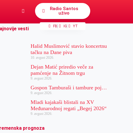
Radio Santos
uživo
FB
IG
YT
ajnovije vesti
Halid Muslimović stavio koncertnu
tačku na Dane piva
10. avgust 2026.
Dejan Matić priredio veče za
pamćenje na Žitnom trgu
9. avgust 2026.
Gospon Tamburaši i tambure poj…
9. avgust 2026.
Mladi kajakaši blistali na XV
Međunarodnoj regati „Begej 2026“
9. avgust 2026.
remenska prognoza