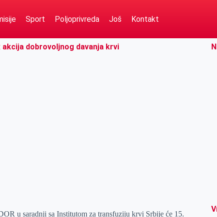
isije
Sport
Poljoprivreda
Još
Kontakt
akcija dobrovoljnog davanja krvi
N
V
R u saradnji sa Institutom za transfuziju krvi Srbije će 15.