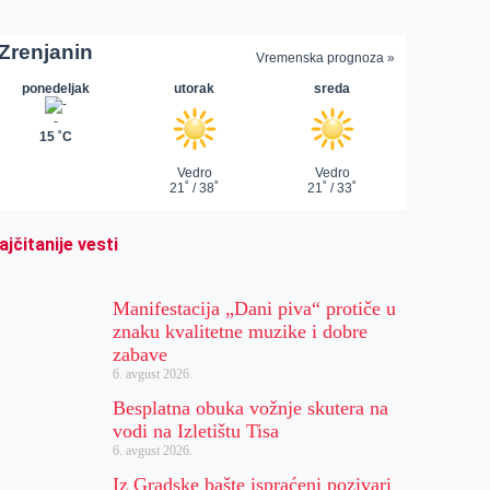
ajčitanije vesti
Manifestacija „Dani piva“ protiče u
znaku kvalitetne muzike i dobre
zabave
6. avgust 2026.
Besplatna obuka vožnje skutera na
vodi na Izletištu Tisa
6. avgust 2026.
Iz Gradske bašte ispraćeni pozivari