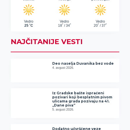
NAJČITANIJE VESTI
Deo naselja Duvanika bez vode
4. avgust 2026.
Iz Gradske bašte ispraćeni
pozivari koji besplatnim pivom
ulicama grada pozivaju na 41.
„Dane piva“
5. avgust 2026.
Dodatno učvršćene veze