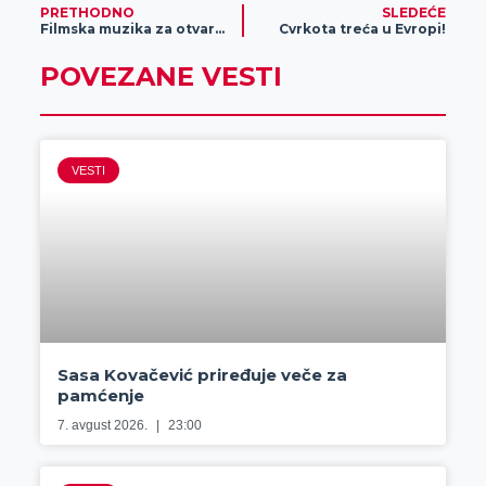
PRETHODNO
SLEDEĆE
Filmska muzika za otvaranje
Cvrkota treća u Evropi!
POVEZANE VESTI
VESTI
Sasa Kovačević priređuje veče za
pamćenje
7. avgust 2026.
23:00