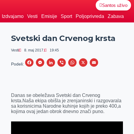
Santos uživo
Izdvajamo
Vesti
Emisije
Sport
Poljoprivreda
Zabava
Svetski dan Crvenog krsta
Vesti
8. maj 2017.
19:45
F
M
L
V
W
X
E
Podeli:
a
e
i
i
h
m
c
s
n
b
a
a
e
s
k
e
t
i
Danas se obeležava Svetski dan Crvenog
b
e
e
r
s
l
krsta.Naša ekipa obišla je zrenjaninski i razgovarala
o
n
d
A
sa korisnicima Narodne kuhinje kojih je preko 400,a
kojima ovaj jedan obrok dnevno znači puno.
o
g
I
p
k
e
n
p
r