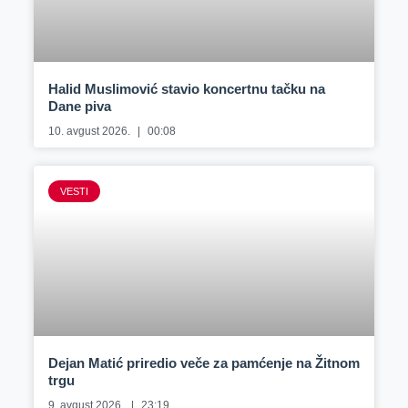
Halid Muslimović stavio koncertnu tačku na
Dane piva
10. avgust 2026.
00:08
VESTI
Dejan Matić priredio veče za pamćenje na Žitnom
trgu
9. avgust 2026.
23:19