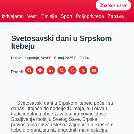
Santos uživo
Izdvajamo
Vesti
Emisije
Sport
Poljoprivreda
Zabava
Svetosavski dani u Srpskom
Itebeju
Najava događaja
,
Vesti
8. maj 2025.
09:24
F
M
L
V
W
X
E
Podeli:
a
e
i
i
h
m
c
s
n
b
a
a
e
s
k
e
t
i
Svetosavski dani u Srpskom Itebeju počeli su
b
e
e
r
s
l
danas i trajaće do nedelje
11 maja
, a u okviru
o
n
d
A
tradicionalnog obeležavanja hramovne slave
Spaljivanje moštiju Svetog Save, Srpska
o
g
I
p
pravoslavna crkva i Mesna zajednica u Srpskom
k
e
n
p
Itebeju organizuju niz prigodnih manifestacija.