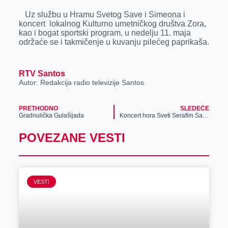
r
Uz službu u Hramu Svetog Save i Simeona i
koncert lokalnog Kulturno umetničkog društva Zora,
kao i bogat sportski program, u nedelju 11. maja
održaće se i takmičenje u kuvanju pilećeg paprikaša.
RTV Santos
Autor: Redakcija radio televizije Santos
PRETHODNO
SLEDEĆE
Gradnulička Gulašijada
Koncert hora Sveti Serafim Sarovski u hramu Svetog Dimitrija u Sečnju
POVEZANE VESTI
VESTI