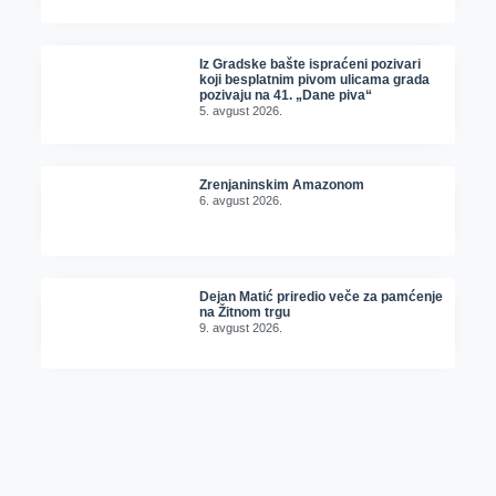
Iz Gradske bašte ispraćeni pozivari
koji besplatnim pivom ulicama grada
pozivaju na 41. „Dane piva“
5. avgust 2026.
Zrenjaninskim Amazonom
6. avgust 2026.
Dejan Matić priredio veče za pamćenje
na Žitnom trgu
9. avgust 2026.