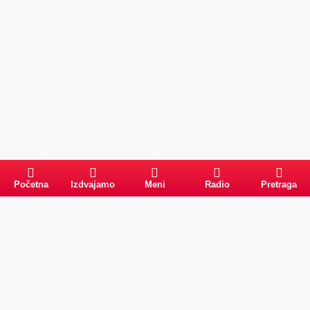
Početna
Izdvajamo
Meni
Radio
Pretraga
Pretraga
Kategorije