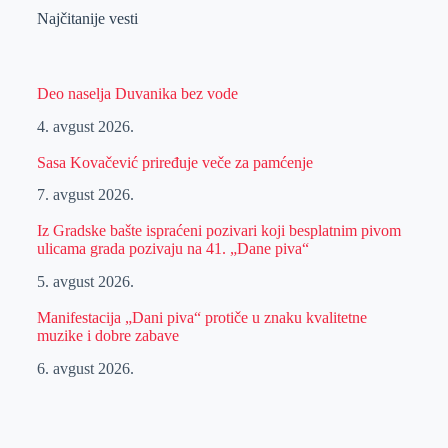
Najčitanije vesti
Deo naselja Duvanika bez vode
4. avgust 2026.
Sasa Kovačević priređuje veče za pamćenje
7. avgust 2026.
Iz Gradske bašte ispraćeni pozivari koji besplatnim pivom
ulicama grada pozivaju na 41. „Dane piva“
5. avgust 2026.
Manifestacija „Dani piva“ protiče u znaku kvalitetne
muzike i dobre zabave
6. avgust 2026.