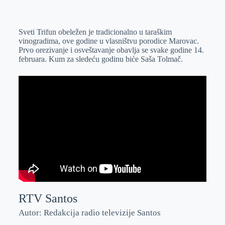
o
n
e
e
a
E
k
g
d
r
t
m
Sveti Trifun obeležen je tradicionalno u taraškim
e
I
s
a
vinogradima, ove godine u vlasništvu porodice Marovac.
r
n
A
i
Prvo orezivanje i osveštavanje obavlja se svake godine 14.
februara. Kum za sledeću godinu biće Saša Tolmač.
p
l
p
RTV Santos
Autor: Redakcija radio televizije Santos