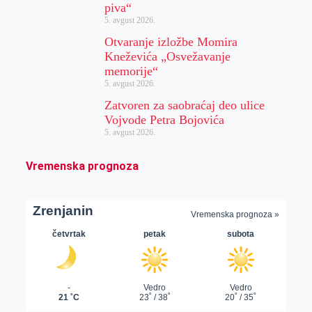
piva“
5. avgust 2026.
Otvaranje izložbe Momira
Kneževića „Osvežavanje
memorije“
5. avgust 2026.
Zatvoren za saobraćaj deo ulice
Vojvode Petra Bojovića
5. avgust 2026.
Vremenska prognoza