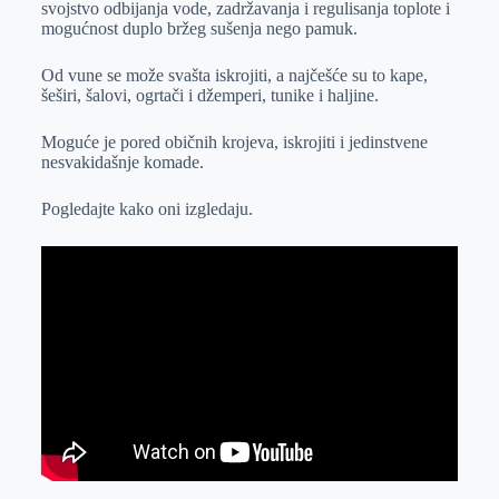
svojstvo odbijanja vode, zadržavanja i regulisanja toplote i
r
n
A
i
mogućnost duplo bržeg sušenja nego pamuk.
p
l
Od vune se može svašta iskrojiti, a najčešće su to kape,
p
šeširi, šalovi, ogrtači i džemperi, tunike i haljine.
Moguće je pored običnih krojeva, iskrojiti i jedinstvene
nesvakidašnje komade.
Pogledajte kako oni izgledaju.