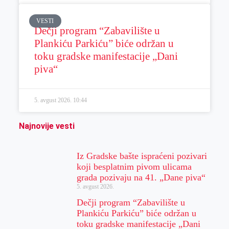
VESTI
Dečji program “Zabavilište u
Plankiću Parkiću” biće održan u
toku gradske manifestacije „Dani
piva“
5. avgust 2026.
10:44
Najnovije vesti
Iz Gradske bašte ispraćeni pozivari
koji besplatnim pivom ulicama
grada pozivaju na 41. „Dane piva“
5. avgust 2026.
Dečji program “Zabavilište u
Plankiću Parkiću” biće održan u
toku gradske manifestacije „Dani