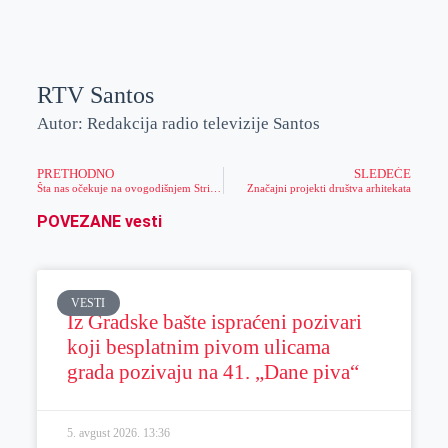
RTV Santos
Autor: Redakcija radio televizije Santos
PRETHODNO
SLEDEĆE
Šta nas očekuje na ovogodišnjem Stripolisu
Značajni projekti društva arhitekata
POVEZANE vesti
VESTI
Iz Gradske bašte ispraćeni pozivari
koji besplatnim pivom ulicama
grada pozivaju na 41. „Dane piva“
5. avgust 2026.
13:36