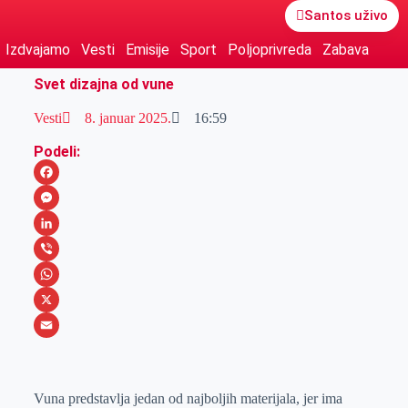
Santos uživo
Izdvajamo
Vesti
Emisije
Sport
Poljoprivreda
Zabava
Svet dizajna od vune
Vesti
8. januar 2025.
16:59
Podeli:
F
a
M
c
e
L
e
s
i
V
b
s
n
i
W
o
e
k
b
h
X
o
n
e
e
a
E
k
g
d
r
t
m
Vuna predstavlja jedan od najboljih materijala, jer ima
e
I
s
a