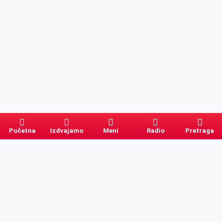
Početna
Izdvajamo
Meni
Radio
Pretraga
Pretraga
Kategorije