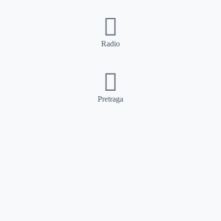
Radio
Pretraga
Pretraga
Kategorije
Ostalo
Naslovna