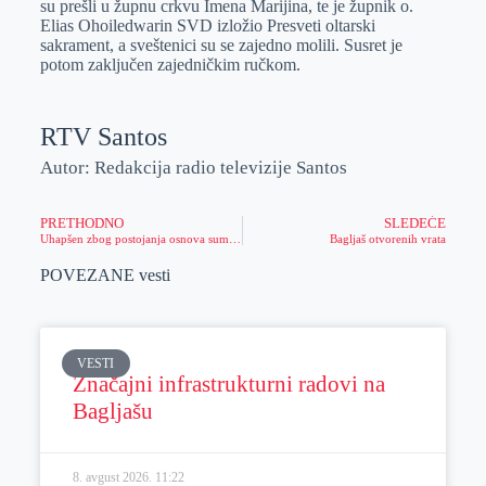
su prešli u župnu crkvu Imena Marijina, te je župnik o.
Elias Ohoiledwarin SVD izložio Presveti oltarski
sakrament, a sveštenici su se zajedno molili. Susret je
potom zaključen zajedničkim ručkom.
RTV Santos
Autor: Redakcija radio televizije Santos
PRETHODNO
SLEDEĆE
Uhapšen zbog postojanja osnova sumnje da je udario pešaka i pobegao
Bagljaš otvorenih vrata
POVEZANE vesti
VESTI
Značajni infrastrukturni radovi na
Bagljašu
8. avgust 2026.
11:22