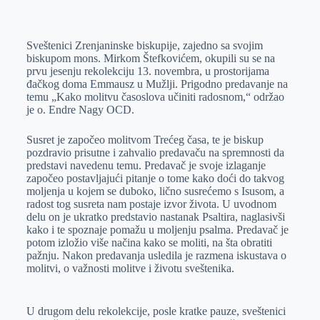
o
n
e
e
a
E
k
g
d
r
t
m
Sveštenici Zrenjaninske biskupije, zajedno sa svojim
e
I
s
a
biskupom mons. Mirkom Štefkovićem, okupili su se na
r
n
A
i
prvu jesenju rekolekciju 13. novembra, u prostorijama
đačkog doma Emmausz u Mužlji. Prigodno predavanje na
p
l
temu „Kako molitvu časoslova učiniti radosnom,“ održao
p
je o. Endre Nagy OCD.
Susret je započeo molitvom Trećeg časa, te je biskup
pozdravio prisutne i zahvalio predavaču na spremnosti da
predstavi navedenu temu. Predavač je svoje izlaganje
započeo postavljajući pitanje o tome kako doći do takvog
moljenja u kojem se duboko, lično susrećemo s Isusom, a
radost tog susreta nam postaje izvor života. U uvodnom
delu on je ukratko predstavio nastanak Psaltira, naglasivši
kako i te spoznaje pomažu u moljenju psalma. Predavač je
potom izložio više načina kako se moliti, na šta obratiti
pažnju. Nakon predavanja usledila je razmena iskustava o
molitvi, o važnosti molitve i životu sveštenika.
U drugom delu rekolekcije, posle kratke pauze, sveštenici