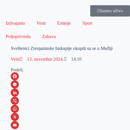
Santos uživo
Izdvajamo
Vesti
Emisije
Sport
Poljoprivreda
Zabava
Sveštenici Zrenjaninske biskupije okupili su se u Mužlji
Vesti
13. novembar 2024.
14:10
Podeli:
F
a
M
c
e
L
e
s
i
V
b
s
n
i
W
o
e
k
b
h
X