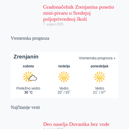
Gradonačelnik Zrenjanina posetio
mini-pivaru u Srednjoj
poljoprivrednoj školi
7. avgust 2026.
Vremenska prognoza
Najčitanije vesti
Deo naselja Duvanika bez vode