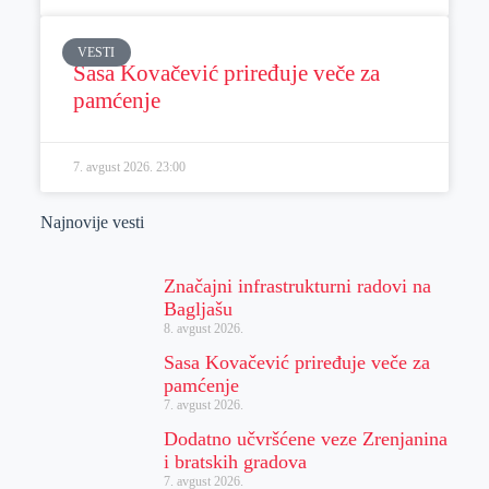
VESTI
Sasa Kovačević priređuje veče za
pamćenje
7. avgust 2026.
23:00
Najnovije vesti
Značajni infrastrukturni radovi na
Bagljašu
8. avgust 2026.
Sasa Kovačević priređuje veče za
pamćenje
7. avgust 2026.
Dodatno učvršćene veze Zrenjanina
i bratskih gradova
7. avgust 2026.