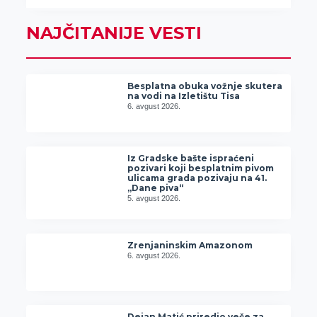
NAJČITANIJE VESTI
Besplatna obuka vožnje skutera
na vodi na Izletištu Tisa
6. avgust 2026.
Iz Gradske bašte ispraćeni
pozivari koji besplatnim pivom
ulicama grada pozivaju na 41.
„Dane piva“
5. avgust 2026.
Zrenjaninskim Amazonom
6. avgust 2026.
Dejan Matić priredio veče za