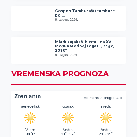
Gospon Tamburaši i tambure
poj…
9. avgust 2026.
Mladi kajakaši blistali na XV
Međunarodnoj regati „Begej
2026“
9. avgust 2026.
VREMENSKA PROGNOZA