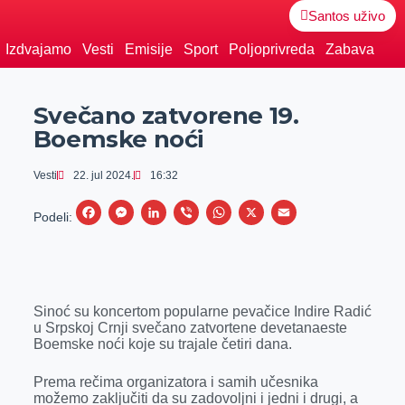
Santos uživo
Izdvajamo
Vesti
Emisije
Sport
Poljoprivreda
Zabava
Svečano zatvorene 19.
Boemske noći
Vesti
22. jul 2024.
16:32
F
M
L
V
W
X
E
Podeli:
a
e
i
i
h
m
c
s
n
b
a
a
e
s
k
e
t
i
Sinoć su koncertom popularne pevačice Indire Radić
b
e
e
r
s
l
u Srpskoj Crnji svečano zatvortene devetanaeste
o
n
d
A
Boemske noći koje su trajale četiri dana.
o
g
I
p
Prema rečima organizatora i samih učesnika
k
e
n
p
možemo zaključiti da su zadovoljni i jedni i drugi, a