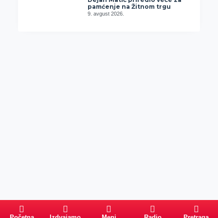
pamćenje na Žitnom trgu
9. avgust 2026.
Početna
Izdvajamo
Meni
Radio
Pretraga