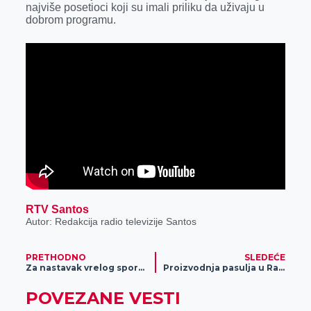
najviše posetioci koji su imali priliku da uživaju u
r
dobrom programu.
RTV Santos
Autor: Redakcija radio televizije Santos
PRETHODNO
SLEDEĆE
Za nastavak vrelog sportskog leta: Igraj preko Meridian aplikacije i budi uvek na dobitku!
Proizvodnja pasulja u Ravnom Topolovcu
POVEZANE VESTI