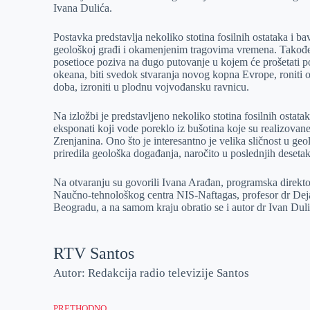
Ivana Dulića.
r
n
A
i
p
l
Postavka predstavlјa nekoliko stotina fosilnih ostataka i ba
geološkoj građi i okamenjenim tragovima vremena. Takođe
p
posetioce poziva na dugo putovanje u kojem će prošetati p
okeana, biti svedok stvaranja novog kopna Evrope, roniti
doba, izroniti u plodnu vojvođansku ravnicu.
Na izložbi je predstavlјeno nekoliko stotina fosilnih osta
eksponati koji vode poreklo iz bušotina koje su realizovan
Zrenjanina. Ono što je interesantno je velika sličnost u geo
priredila geološka događanja, naročito u poslednjih deseta
Na otvaranju su govorili Ivana Arađan, programska direkt
Naučno-tehnološkog centra NIS-Naftagas, profesor dr Deja
Beogradu, a na samom kraju obratio se i autor dr Ivan Duli
RTV Santos
Autor: Redakcija radio televizije Santos
PRETHODNO