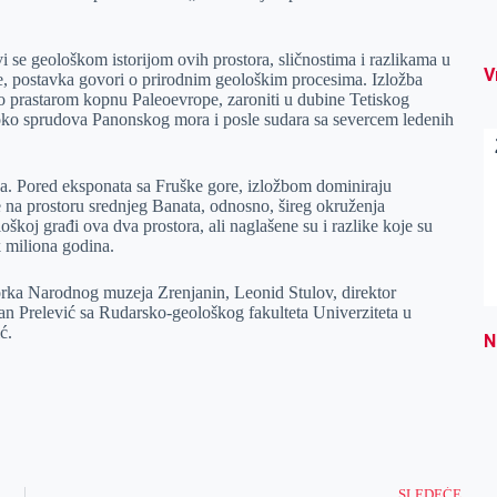
vi se geološkom istorijom ovih prostora, sličnostima i razlikama u
V
, postavka govori o prirodnim geološkim procesima. Izložba
o prastarom kopnu Paleoevrope, zaroniti u dubine Tetiskog
 oko sprudova Panonskog mora i posle sudara sa severcem ledenih
taka. Pored eksponata sa Fruške gore, izložbom dominiraju
e na prostoru srednjeg Banata, odnosno, šireg okruženja
loškoj građi ova dva prostora, ali naglašene su i razlike koje su
k miliona godina.
orka Narodnog muzeja Zrenjanin, Leonid Stulov, direktor
n Prelević sa Rudarsko-geološkog fakulteta Univerziteta u
ć.
N
SLEDEĆE