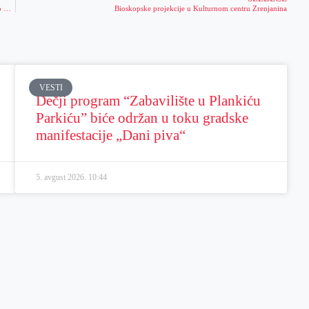
Izložba slika „Alisa u Zemlji dopamina“ umetnice Gabrijele Parigros biće uskoro otvorena
Bioskopske projekcije u Kulturnom centru Zrenjanina
VESTI
Dečji program “Zabavilište u Plankiću
Parkiću” biće održan u toku gradske
manifestacije „Dani piva“
5. avgust 2026.
10:44