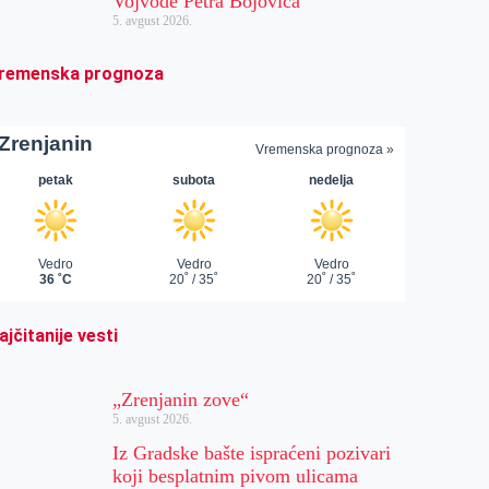
Vojvode Petra Bojovića
5. avgust 2026.
remenska prognoza
ajčitanije vesti
„Zrenjanin zove“
5. avgust 2026.
Iz Gradske bašte ispraćeni pozivari
koji besplatnim pivom ulicama