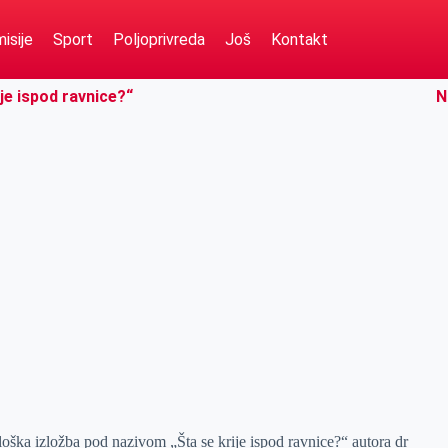
isije
Sport
Poljoprivreda
Još
Kontakt
je ispod ravnice?“
N
ška izložba pod nazivom „Šta se krije ispod ravnice?“ autora dr