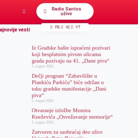
Radio Santos
uživo
FB
IG
YT
ajnovije vesti
Iz Gradske bašte ispraćeni pozivari
koji besplatnim pivom ulicama
grada pozivaju na 41. „Dane piva“
5. avgust 2026.
Dečji program “Zabavilište u
Plankiću Parkiću” biće održan u
toku gradske manifestacije „Dani
piva“
5. avgust 2026.
Otvaranje izložbe Momira
Kneževića „Osvežavanje memorije“
5. avgust 2026.
Zatvoren za saobraćaj deo ulice