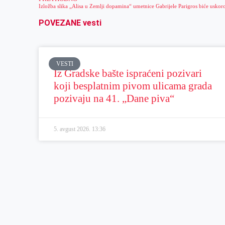
POVEZANE vesti
VESTI
Iz Gradske bašte ispraćeni pozivari
koji besplatnim pivom ulicama grada
pozivaju na 41. „Dane piva“
5. avgust 2026.
13:36