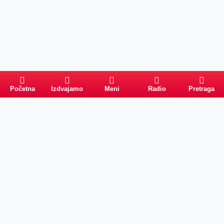
Početna
Izdvajamo
Meni
Radio
Pretraga
Pretraga
Kategorije
Ostalo
Naslovna
Izdvajamo