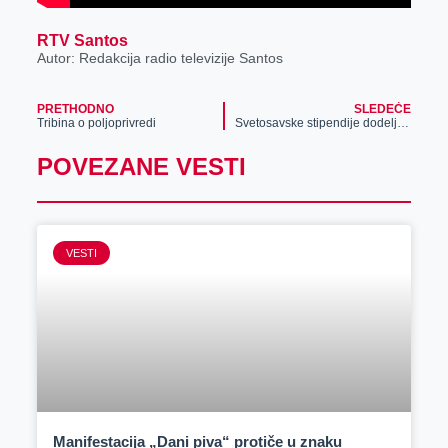
RTV Santos
Autor: Redakcija radio televizije Santos
PRETHODNO
SLEDEĆE
Tribina o poljoprivredi
Svetosavske stipendije dodeljene najboljim đacima i studentima
POVEZANE VESTI
VESTI
Manifestacija „Dani piva“ protiče u znaku