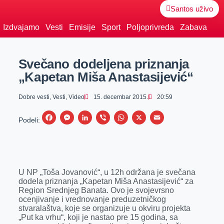
Santos uživo
Izdvajamo
Vesti
Emisije
Sport
Poljoprivreda
Zabava
Svečano dodeljena priznanja
„Kapetan Miša Anastasijević“
Dobre vesti
,
Vesti
,
Video
15. decembar 2015.
20:59
F
M
L
V
W
X
E
Podeli:
a
e
i
i
h
m
c
s
n
b
a
a
e
s
k
e
t
i
U NP „Toša Jovanović“, u 12h održana je svečana
b
e
e
r
s
l
dodela priznanja „Kapetan Miša Anastasijević“ za
o
n
d
A
Region Srednjeg Banata. Ovo je svojevrsno
ocenjivanje i vrednovanje preduzetničkog
o
g
I
p
stvaralaštva, koje se organizuje u okviru projekta
k
e
n
p
„Put ka vrhu“, koji je nastao pre 15 godina, sa