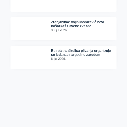
Zrenjaninac Vojin Medarević novi
košarkaš Crvene zvezde
30. jul 2026.
Besplatna školica plivanja organizuje
se jedanaestu godinu zaredom
8. jul 2026.