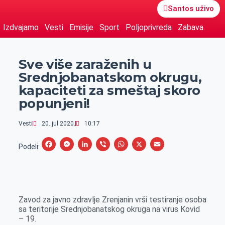
Santos uživo
Izdvajamo
Vesti
Emisije
Sport
Poljoprivreda
Zabava
Sve više zaraženih u
Srednjobanatskom okrugu,
kapaciteti za smeštaj skoro
popunjeni!
Vesti
20. jul 2020.
10:17
F
M
L
V
W
X
E
Podeli:
a
e
i
i
h
m
c
s
n
b
a
a
e
s
k
e
t
i
Zavod za javno zdravlje Zrenjanin vrši testiranje osoba
b
e
e
r
s
l
sa teritorije Srednjobanatskog okruga na virus Kovid
o
n
d
A
– 19.