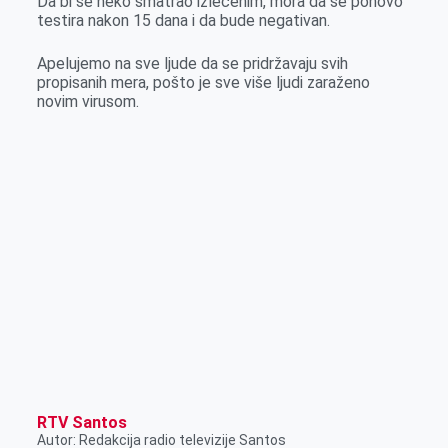
Da bi se neko smatrao izlečenim, mora da se ponovo
testira nakon 15 dana i da bude negativan.
Apelujemo na sve ljude da se pridržavaju svih
propisanih mera, pošto je sve više ljudi zaraženo
novim virusom.
RTV Santos
Autor: Redakcija radio televizije Santos