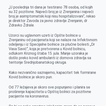
o
g
I
p
„U poslednja tri dana je testirano 78 osoba, od kojih
k
e
n
p
su 32 pozitivne. Najveći broj je iz Zrenjanina i najveći
r
broj je asimptomatski koji nisu hospitalizovani“, rekao
je direktor Zavoda za javno zdravlje Zrenjanin, dr
Zdravko Ždrale.
Uzorci su uglavnom uzeti iz Opšte bolnice u
Zrenjaninu od pacijenata koji se nalaze na Infektivnom
odeljenju i iz Specijalne bolnice za plućne bolesti „Dr
Vasa Savić“, koja je pretvorena u Kovid bolnicu,
odlukom Kriznog štaba 15. jula. Manje uzoraka je
došlo preko kovid ambulanti iz domova zdravlja sa
teritorije Srednjobanatskog okruga.
Kako nezvanično saznajemo, kapacitet tek formirane
Kovid bolnice je skoro pun.
Od 77 ležajeva je skoro sve popunjeno i planira se
proširenje kapaciteta u Opštoj bolnici za pozitivne
pacijente na koronavirus.