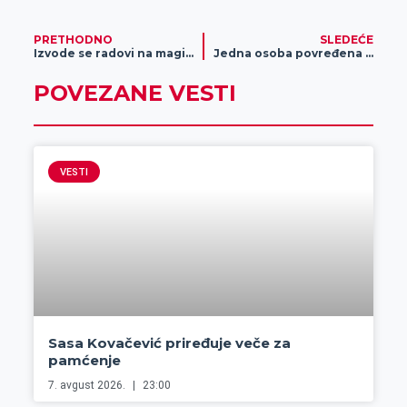
PRETHODNO
SLEDEĆE
Izvode se radovi na magistralnom putu
Jedna osoba povređena u saobraćajnim nezgodama
POVEZANE VESTI
VESTI
Sasa Kovačević priređuje veče za
pamćenje
7. avgust 2026.
23:00