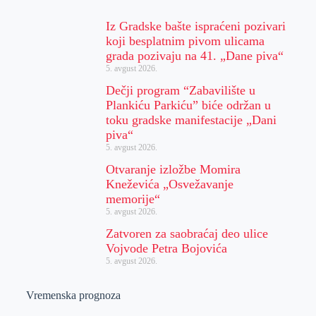
Iz Gradske bašte ispraćeni pozivari
koji besplatnim pivom ulicama
grada pozivaju na 41. „Dane piva“
5. avgust 2026.
Dečji program “Zabavilište u
Plankiću Parkiću” biće održan u
toku gradske manifestacije „Dani
piva“
5. avgust 2026.
Otvaranje izložbe Momira
Kneževića „Osvežavanje
memorije“
5. avgust 2026.
Zatvoren za saobraćaj deo ulice
Vojvode Petra Bojovića
5. avgust 2026.
Vremenska prognoza