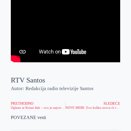
RTV Santos
Autor: Redakcija radio televizije Santos
PRETHODNO
SLEDEĆE
Oglasio se Krizni štab – ovo je najverovatnija opcija za početak škole
NOVE MERE: Evo koliko novca će tačno dati država
POVEZANE vesti