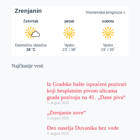
Najčitanije vesti
Iz Gradske bašte ispraćeni pozivari
koji besplatnim pivom ulicama
grada pozivaju na 41. „Dane piva“
5. avgust 2026.
„Zrenjanin zove“
5. avgust 2026.
Deo naselja Duvanika bez vode
4. avgust 2026.