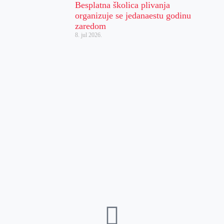
Besplatna školica plivanja
organizuje se jedanaestu godinu
zaredom
8. jul 2026.