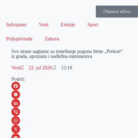
Santos uživo
Izdvajamo
Vesti
Emisije
Sport
Poljoprivreda
Zabava
Sve strane saglasne za izmeštanje pogona firme „Prekon“
iz grada, upoznata i nadležna ministarstva
Vesti
22. jul 2020.
22:18
Podeli:
F
a
M
c
e
L
e
s
i
V
b
s
n
i
W
o
e
k
b
h
X