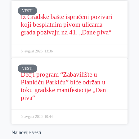
VESTI
Iz Gradske bašte ispraćeni pozivari
koji besplatnim pivom ulicama
grada pozivaju na 41. „Dane piva“
5. avgust 2026.
13:36
VESTI
Dečji program “Zabavilište u
Plankiću Parkiću” biće održan u
toku gradske manifestacije „Dani
piva“
5. avgust 2026.
10:44
Najnovije vesti