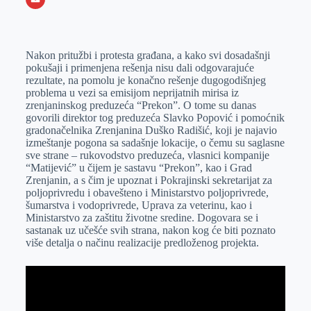
o
n
e
e
a
E
k
g
d
r
t
m
Nakon pritužbi i protesta građana, a kako svi dosadašnji
e
I
s
a
pokušaji i primenjena rešenja nisu dali odgovarajuće
r
n
A
i
rezultate, na pomolu je konačno rešenje dugogodišnjeg
problema u vezi sa emisijom neprijatnih mirisa iz
p
l
zrenjaninskog preduzeća “Prekon”. O tome su danas
p
govorili direktor tog preduzeća Slavko Popović i pomoćnik
gradonačelnika Zrenjanina Duško Radišić, koji je najavio
izmeštanje pogona sa sadašnje lokacije, o čemu su saglasne
sve strane – rukovodstvo preduzeća, vlasnici kompanije
“Matijević” u čijem je sastavu “Prekon”, kao i Grad
Zrenjanin, a s čim je upoznat i Pokrajinski sekretarijat za
poljoprivredu i obavešteno i Ministarstvo poljoprivrede,
šumarstva i vodoprivrede, Uprava za veterinu, kao i
Ministarstvo za zaštitu životne sredine. Dogovara se i
sastanak uz učešće svih strana, nakon kog će biti poznato
više detalja o načinu realizacije predloženog projekta.