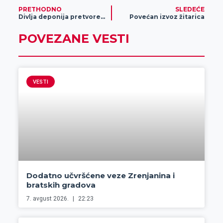
PRETHODNO
SLEDEĆE
Divlja deponija pretvorena u ribnjak
Povećan izvoz žitarica
POVEZANE VESTI
VESTI
Dodatno učvršćene veze Zrenjanina i
bratskih gradova
7. avgust 2026.
22:23