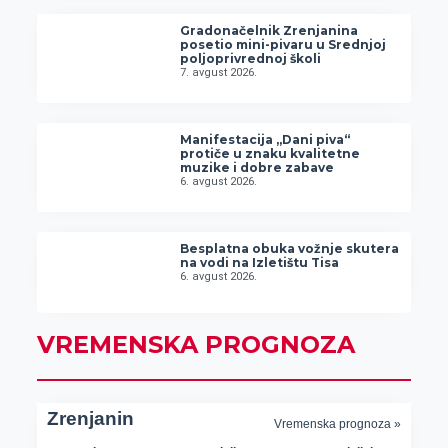
Gradonačelnik Zrenjanina
posetio mini-pivaru u Srednjoj
poljoprivrednoj školi
7. avgust 2026.
Manifestacija „Dani piva“
protiče u znaku kvalitetne
muzike i dobre zabave
6. avgust 2026.
Besplatna obuka vožnje skutera
na vodi na Izletištu Tisa
6. avgust 2026.
VREMENSKA PROGNOZA