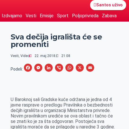
Santos uživo
Izdvajamo
Vesti
Emisije
Sport
Poljoprivreda
Zabava
Sva dečija igrališta će se
promeniti
Vesti
,
Video
22. maj 2018.
21:08
F
M
L
V
W
X
E
Podeli:
a
e
i
i
h
m
c
s
n
b
a
a
e
s
k
e
t
i
U Baroknoj sali Gradske kuće održana je jedna od 4
b
e
e
r
s
l
javne rasprave o predlogu Pravilnika o bezbednosti
o
n
d
A
dečjih igrališta u organizaciji Ministarstva privrede.
Novim pravilnikom urediće se ova oblast i tačno će
o
g
I
p
se znati ko je za šta odgovoran. Postojeća sva
k
e
n
p
igrališta moraće da se prilagode u naredne 3 godine.