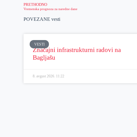
PRETHODNO
Vremenska prognoza za naredne dane
POVEZANE vesti
VESTI
Značajni infrastrukturni radovi na
Bagljašu
8. avgust 2026.
11:22