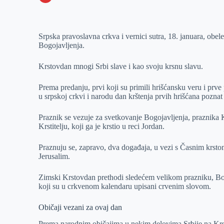
o
n
e
e
a
E
k
g
d
r
t
m
Srpska pravoslavna crkva i vernici sutra, 18. januara, obel
e
I
s
a
Bogojavljenja.
r
n
A
i
p
l
Krstovdan mnogi Srbi slave i kao svoju krsnu slavu.
p
Prema predanju, prvi koji su primili hrišćansku veru i prv
u srpskoj crkvi i narodu dan krštenja prvih hrišćana pozna
Praznik se vezuje za svetkovanje Bogojavljenja, praznika 
Krstitelju, koji ga je krstio u reci Jordan.
Praznuju se, zapravo, dva događaja, u vezi s Časnim krstom
Jerusalim.
Zimski Krstovdan prethodi sledećem velikom prazniku, Bo
koji su u crkvenom kalendaru upisani crvenim slovom.
Običaji vezani za ovaj dan
Prema narodnim običajima u nekim delovima Srbije na Krstov