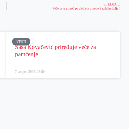
SLEDEĆE
Večeras u ponoć pogledajte u nebo i zaželite želju!
VESTI
Sasa Kovačević priređuje veče za
pamćenje
7. avgust 2026.
23:00