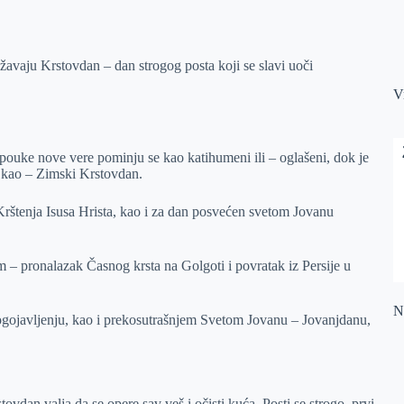
ežavaju Krstovdan – dan strogog posta koji se slavi uoči
V
e pouke nove vere pominju se kao katihumeni ili – oglašeni, dok je
t kao – Zimski Krstovdan.
Krštenja Isusa Hrista, kao i za dan posvećen svetom Jovanu
 – pronalazak Časnog krsta na Golgoti i povratak iz Persije u
Na
gojavljenju, kao i prekosutrašnjem Svetom Jovanu – Jovanjdanu,
dan valja da se opere sav veš i očisti kuća. Posti se strogo, prvi