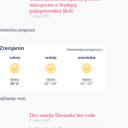
mini-pivaru u Srednjoj
poljoprivrednoj školi
7. avgust 2026.
remenska prognoza
jčitanije vesti
Deo naselja Duvanika bez vode
4. avgust 2026.