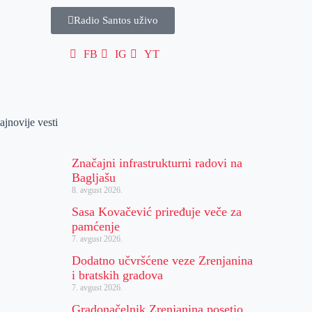
Radio Santos uživo
FB
IG
YT
ajnovije vesti
Značajni infrastrukturni radovi na
Bagljašu
8. avgust 2026.
Sasa Kovačević priređuje veče za
pamćenje
7. avgust 2026.
Dodatno učvršćene veze Zrenjanina
i bratskih gradova
7. avgust 2026.
Gradonačelnik Zrenjanina posetio