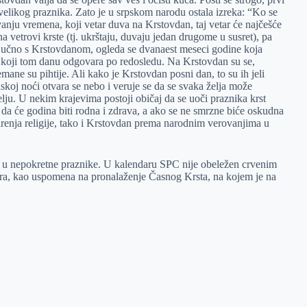
 velikog praznika. Zato je u srpskom narodu ostala izreka: “Ko se
anju vremena, koji vetar duva na Krstovdan, taj vetar će najčešće
vetrovi krste (tj. ukrštaju, duvaju jedan drugome u susret), pa
ljučno s Krstovdanom, ogleda se dvanaest meseci godine koja
u koji tom danu odgovara po redosledu. Na Krstovdan su se,
emane su pihtije. Ali kako je Krstovdan posni dan, to su ih jeli
koj noći otvara se nebo i veruje se da se svaka želja može
elju. U nekim krajevima postoji običaj da se uoči praznika krst
 da će godina biti rodna i zdrava, a ako se ne smrzne biće oskudna
širenja religije, tako i Krstovdan prema narodnim verovanjima u
a u nepokretne praznike. U kalendaru SPC nije obeležen crvenim
bra, kao uspomena na pronalaženje Časnog Krsta, na kojem je na