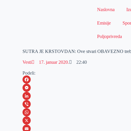
Naslovna
Iz
Emisije
Spor
Poljoprivreda
SUTRA JE KRSTOVDAN: Ove stvari OBAVEZNO treba u
Vesti
17. januar 2020.
22:40
Podeli:
F
a
M
c
e
L
e
s
i
V
b
s
n
i
W
o
e
k
b
h
X