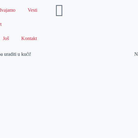
dvajamo
Vesti
t
Još
Kontakt
raditi u kući!
N