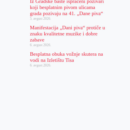
Iz Gradske bašte ispraćeni pozivari
koji besplatnim pivom ulicama
grada pozivaju na 41. „Dane piva“
5. avgust 2026.
Manifestacija „Dani piva“ protiče u
znaku kvalitetne muzike i dobre
zabave
6. avgust 2026.
Besplatna obuka vožnje skutera na
vodi na Izletištu Tisa
6. avgust 2026.