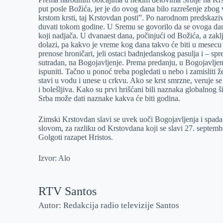
put posle Božića, jer je do ovog dana bilo razrešenje zbog
krstom krsti, taj Krstovdan posti”. Po narodnom predskaziv
duvati tokom godine. U Sremu se govorilo da se ovoga dana 
koji nadjača. U dvanaest dana, počinjući od Božića, a zak
dolazi, pa kakvo je vreme kog dana takvo će biti u mesec
prenose hroničari, jeli ostaci badnjedanskog pasulja i – spr
sutradan, na Bogojavljenje. Prema predanju, u Bogojavljens
ispuniti. Tačno u ponoć treba pogledati u nebo i zamisliti ž
stavi u vodu i unese u crkvu. Ako se krst smrzne, veruje se
i bolešljiva. Kako su prvi hrišćani bili naznaka globalnog 
Srba može dati naznake kakva će biti godina.
Zimski Krstovdan slavi se uvek uoči Bogojavljenja i spad
slovom, za razliku od Krstovdana koji se slavi 27. septem
Golgoti razapet Hristos.
Izvor: Alo
RTV Santos
Autor: Redakcija radio televizije Santos