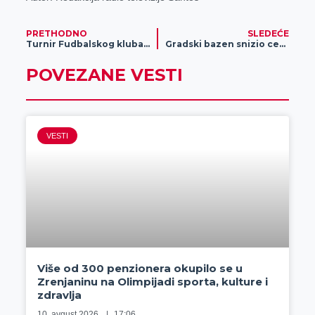
PRETHODNO
SLEDEĆE
Turnir Fudbalskog kluba Petlic
Gradski bazen snizio cene karata za decu
POVEZANE VESTI
VESTI
Više od 300 penzionera okupilo se u
Zrenjaninu na Olimpijadi sporta, kulture i
zdravlja
10. avgust 2026.
17:06