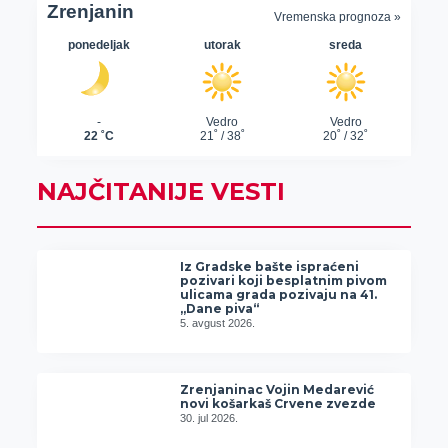
NAJČITANIJE VESTI
Iz Gradske bašte ispraćeni
pozivari koji besplatnim pivom
ulicama grada pozivaju na 41.
„Dane piva“
5. avgust 2026.
Zrenjaninac Vojin Medarević
novi košarkaš Crvene zvezde
30. jul 2026.