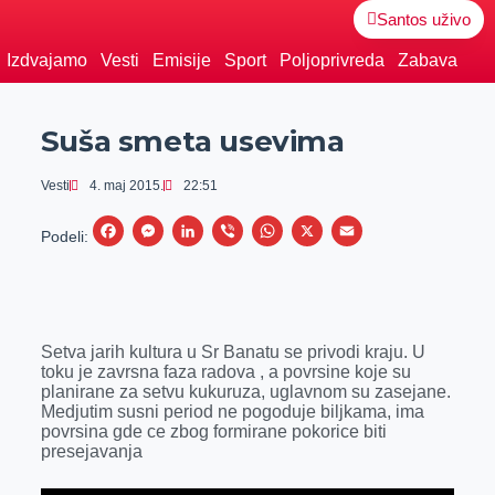
Santos uživo
Izdvajamo
Vesti
Emisije
Sport
Poljoprivreda
Zabava
Suša smeta usevima
Vesti
4. maj 2015.
22:51
F
M
L
V
W
X
E
Podeli:
a
e
i
i
h
m
c
s
n
b
a
a
e
s
k
e
t
i
Setva jarih kultura u Sr Banatu se privodi kraju. U
b
e
e
r
s
l
toku je zavrsna faza radova , a povrsine koje su
o
n
d
A
planirane za setvu kukuruza, uglavnom su zasejane.
Medjutim susni period ne pogoduje biljkama, ima
o
g
I
p
povrsina gde ce zbog formirane pokorice biti
k
e
n
p
presejavanja
r