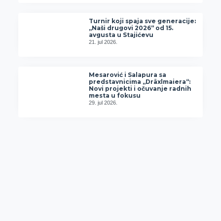
Turnir koji spaja sve generacije:
„Naši drugovi 2026“ od 15.
avgusta u Stajićevu
21. jul 2026.
Mesarović i Salapura sa
predstavnicima „Dräxlmaiera“:
Novi projekti i očuvanje radnih
mesta u fokusu
29. jul 2026.