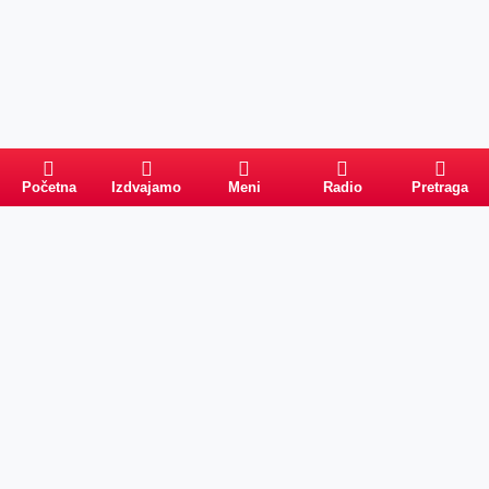
Početna
Izdvajamo
Meni
Radio
Pretraga
Pretraga
Kategorije
Ostalo
Naslovna
Izdvajamo