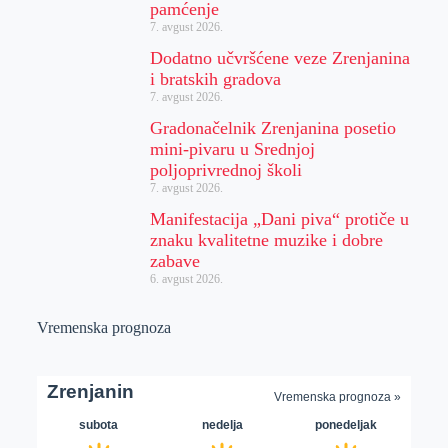
pamćenje
7. avgust 2026.
Dodatno učvršćene veze Zrenjanina
i bratskih gradova
7. avgust 2026.
Gradonačelnik Zrenjanina posetio
mini-pivaru u Srednjoj
poljoprivrednoj školi
7. avgust 2026.
Manifestacija „Dani piva“ protiče u
znaku kvalitetne muzike i dobre
zabave
6. avgust 2026.
Vremenska prognoza