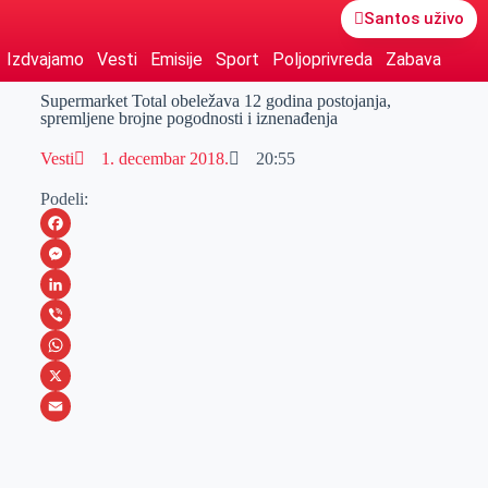
Santos uživo
Izdvajamo
Vesti
Emisije
Sport
Poljoprivreda
Zabava
Supermarket Total obeležava 12 godina postojanja,
spremljene brojne pogodnosti i iznenađenja
Vesti
1. decembar 2018.
20:55
Podeli:
F
a
M
c
e
L
e
s
i
V
b
s
n
i
W
o
e
k
b
h
X
o
n
e
e
a
E
k
g
d
r
t
m