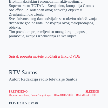
Brojnim akcijskim i promotivnim aktivnostima u
e
I
s
a
Supermarketu TOTAL u Zrenjaninu, kompanija Gomex
r
n
A
i
obeležiće 12. rođendan ovog najvećeg objekta u
Zrenjaninu i okruženju.
p
l
Sve aktivnosti tog dana odvijaće se u okviru obeležavanja
p
dvanaeste godine rada i postojanja ovog maloprodajnog
objekta.
Tim povodom pripremljeni su mnogobrojni popusti,
promocije, akcije i iznenađenja za sve kupce.
Spisak popusta možete pročitati u linku OVDE
RTV Santos
Autor: Redakcija radio televizije Santos
PRETHODNO
SLEDEĆE
Uspešno završena „Praznična potraga za blagom“
HAVARIJA VEĆIH RAZMERA U DELU ZRENJANINA
POVEZANE vesti