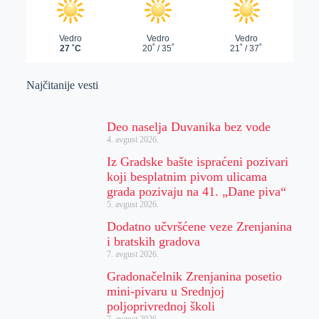
Najčitanije vesti
Deo naselja Duvanika bez vode
4. avgust 2026.
Iz Gradske bašte ispraćeni pozivari
koji besplatnim pivom ulicama
grada pozivaju na 41. „Dane piva“
5. avgust 2026.
Dodatno učvršćene veze Zrenjanina
i bratskih gradova
7. avgust 2026.
Gradonačelnik Zrenjanina posetio
mini-pivaru u Srednjoj
poljoprivrednoj školi
7. avgust 2026.