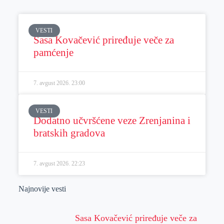
VESTI
Sasa Kovačević priređuje veče za
pamćenje
7. avgust 2026.
23:00
VESTI
Dodatno učvršćene veze Zrenjanina i
bratskih gradova
7. avgust 2026.
22:23
Najnovije vesti
Sasa Kovačević priređuje veče za