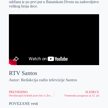
održana je po prvi put u Banatskom Dvoru na zadovoljstvo
r
n
A
i
velikog broja dece.
p
l
p
RTV Santos
Autor: Redakcija radio televizije Santos
PRETHODNO
SLEDEĆE
Osvežavajući kokteli pravi hit i u Zrenjaninu
Vremenska prognoza za 12. jul
POVEZANE vesti