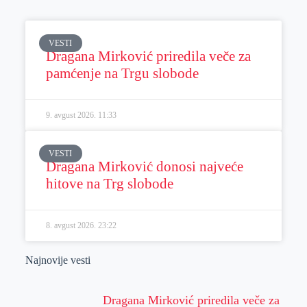
VESTI
Dragana Mirković priredila veče za
pamćenje na Trgu slobode
9. avgust 2026.
11:33
VESTI
Dragana Mirković donosi najveće
hitove na Trg slobode
8. avgust 2026.
23:22
Najnovije vesti
Dragana Mirković priredila veče za