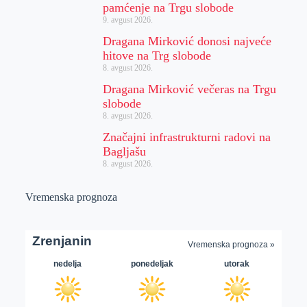
pamćenje na Trgu slobode
9. avgust 2026.
Dragana Mirković donosi najveće
hitove na Trg slobode
8. avgust 2026.
Dragana Mirković večeras na Trgu
slobode
8. avgust 2026.
Značajni infrastrukturni radovi na
Bagljašu
8. avgust 2026.
Vremenska prognoza