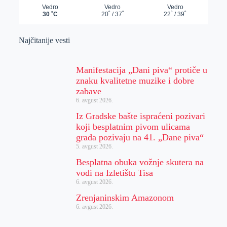
Najčitanije vesti
Manifestacija „Dani piva“ protiče u
znaku kvalitetne muzike i dobre
zabave
6. avgust 2026.
Iz Gradske bašte ispraćeni pozivari
koji besplatnim pivom ulicama
grada pozivaju na 41. „Dane piva“
5. avgust 2026.
Besplatna obuka vožnje skutera na
vodi na Izletištu Tisa
6. avgust 2026.
Zrenjaninskim Amazonom
6. avgust 2026.