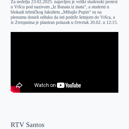
Za nedelju 23.02.2025. najavljen je veliki studenski protest
e
I
s
a
u Vršcu pod nazivom „Iz Banata iz inata“, a studenti u
r
n
A
i
blokadi tehničkog fakulteta „Mihajlo Pupin“ su na
plenumu doneli odluku da isti podrže šetnjom do Vršca, a
p
l
iz Zrenjanina je planiran polazak u četvrtak 20.02. u 12:15.
p
RTV Santos