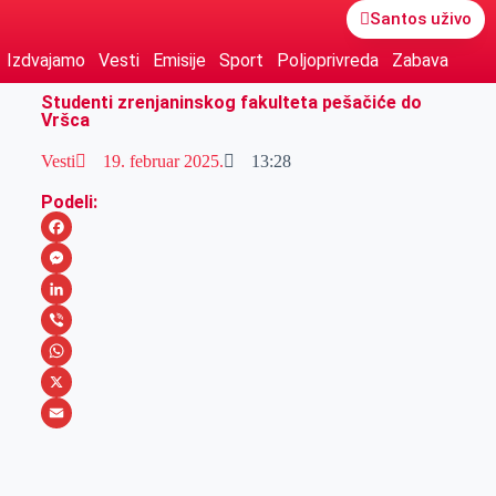
Santos uživo
Izdvajamo
Vesti
Emisije
Sport
Poljoprivreda
Zabava
Studenti zrenjaninskog fakulteta pešačiće do
Vršca
Vesti
19. februar 2025.
13:28
Podeli:
F
a
M
c
e
L
e
s
i
V
b
s
n
i
W
o
e
k
b
h
X
o
n
e
e
a
E
k
g
d
r
t
m