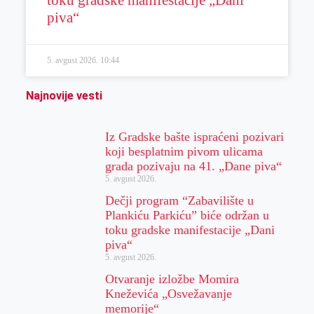
toku gradske manifestacije „Dani
piva“
5. avgust 2026.
10:44
Najnovije vesti
Iz Gradske bašte ispraćeni pozivari
koji besplatnim pivom ulicama
grada pozivaju na 41. „Dane piva“
5. avgust 2026.
Dečji program “Zabavilište u
Plankiću Parkiću” biće održan u
toku gradske manifestacije „Dani
piva“
5. avgust 2026.
Otvaranje izložbe Momira
Kneževića „Osvežavanje
memorije“