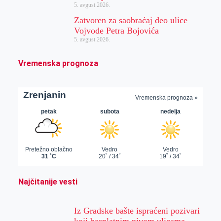
5. avgust 2026.
Zatvoren za saobraćaj deo ulice
Vojvode Petra Bojovića
5. avgust 2026.
Vremenska prognoza
Najčitanije vesti
Iz Gradske bašte ispraćeni pozivari