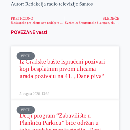
Autor: Redakcija radio televizije Santos
PRETHODNO
SLEDEĆE
Bioskopske projekcije ove nedelje u Zrenjaninu
Svećenici Zrenjaninske biskupije, skupa sa svojim biskupom mons. Mirkom Štefkovićem, okupili su se na rekolekciju u Domu biskupije u Zrenjaninu
POVEZANE vesti
VESTI
Iz Gradske bašte ispraćeni pozivari
koji besplatnim pivom ulicama
grada pozivaju na 41. „Dane piva“
5. avgust 2026.
13:36
VESTI
Dečji program “Zabavilište u
Plankiću Parkiću” biće održan u