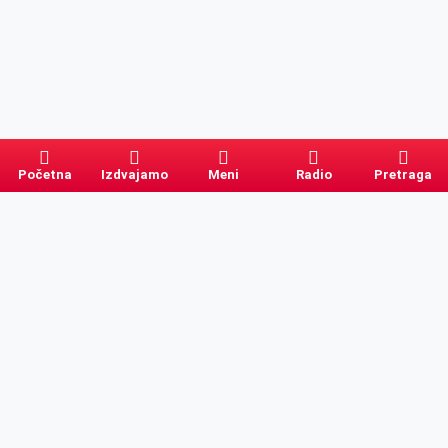
Početna
Izdvajamo
Meni
Radio
Pretraga
Pretraga
Kategorije
Ostalo
Naslovna
Izdvajamo