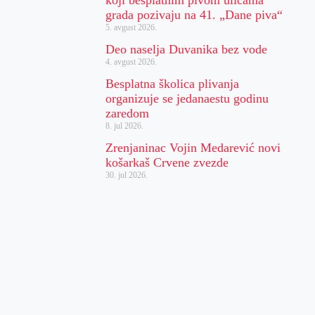
koji besplatnim pivom ulicama
grada pozivaju na 41. „Dane piva“
5. avgust 2026.
Deo naselja Duvanika bez vode
4. avgust 2026.
Besplatna školica plivanja
organizuje se jedanaestu godinu
zaredom
8. jul 2026.
Zrenjaninac Vojin Medarević novi
košarkaš Crvene zvezde
30. jul 2026.