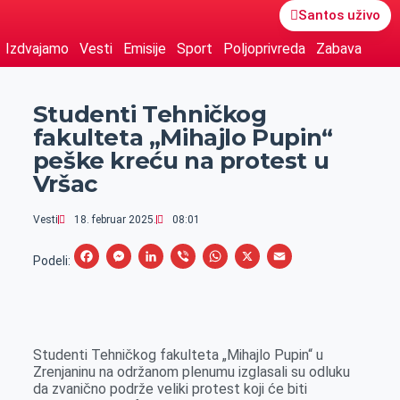
Santos uživo
Izdvajamo
Vesti
Emisije
Sport
Poljoprivreda
Zabava
Studenti Tehničkog
fakulteta „Mihajlo Pupin“
peške kreću na protest u
Vršac
Vesti
18. februar 2025.
08:01
F
M
L
V
W
X
E
Podeli:
a
e
i
i
h
m
c
s
n
b
a
a
e
s
k
e
t
i
Studenti Tehničkog fakulteta „Mihajlo Pupin“ u
b
e
e
r
s
l
Zrenjaninu na održanom plenumu izglasali su odluku
o
n
d
A
da zvanično podrže veliki protest koji će biti