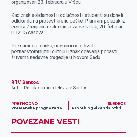
organizovan 23. februara u Vršcu.
o
g
I
p
k
e
n
p
Kao znak solidarnosti i odlučnosti, studenti su doneli
r
odluku da na protest krenu peške. Planirani polazak iz
centra Zrenjanina zakazan je za četvrtak, 20. februar
u 12:15 časova.
Pre samog polaska, učesnici će održati
petnaestominutnu ćutnju u znak odavanja počasti
žrtvama nedavne tragedije u Novom Sadu.
RTV Santos
Autor: Redakcija radio televizije Santos
PRETHODNO
SLEDEĆE
Vremenska prognoza za 18. februar
Proteklog vikenda otkriveno i sankcionisano 230 prekršaja, iz saobraćaja isključeno 17 vozača
POVEZANE VESTI