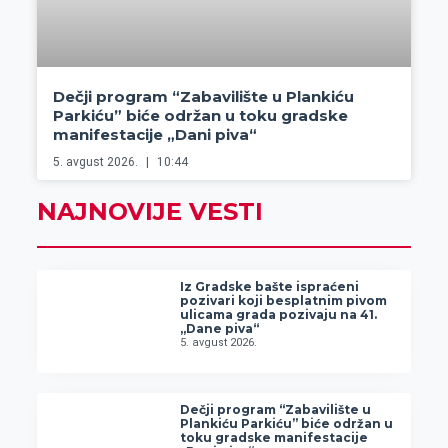
Dečji program “Zabavilište u Plankiću
Parkiću” biće održan u toku gradske
manifestacije „Dani piva“
5. avgust 2026.
10:44
NAJNOVIJE VESTI
Iz Gradske bašte ispraćeni
pozivari koji besplatnim pivom
ulicama grada pozivaju na 41.
„Dane piva“
5. avgust 2026.
Dečji program “Zabavilište u
Plankiću Parkiću” biće održan u
toku gradske manifestacije