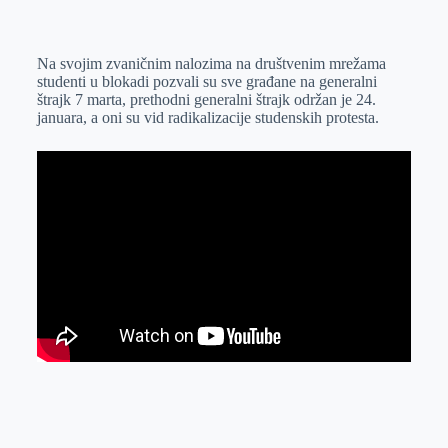
o
n
e
e
a
E
k
g
d
r
t
m
Na svojim zvaničnim nalozima na društvenim mrežama
e
I
s
a
studenti u blokadi pozvali su sve građane na generalni
r
n
A
i
štrajk 7 marta, prethodni generalni štrajk održan je 24.
januara, a oni su vid radikalizacije studenskih protesta.
p
l
p