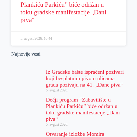
Plankiću Parkiću” biće održan u
toku gradske manifestacije „Dani
piva“
5. avgust 2026.
10:44
Najnovije vesti
Iz Gradske bašte ispraćeni pozivari
koji besplatnim pivom ulicama
grada pozivaju na 41. „Dane piva“
5. avgust 2026.
Dečji program “Zabavilište u
Plankiću Parkiću” biće održan u
toku gradske manifestacije „Dani
piva“
5. avgust 2026.
Otvaranje izložbe Momira