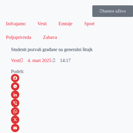
Santos uživo
Izdvajamo
Vesti
Emisije
Sport
Poljoprivreda
Zabava
Studenti pozvali građane na generalni štrajk
Vesti
4. mart 2025.
14:17
Podeli:
F
a
M
c
e
L
e
s
i
V
b
s
n
i
W
o
e
k
b
h
X