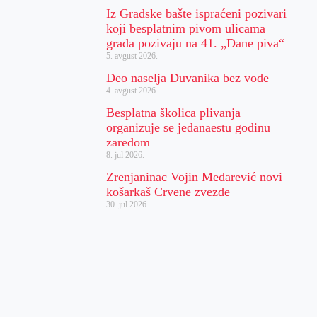
Iz Gradske bašte ispraćeni pozivari
koji besplatnim pivom ulicama
grada pozivaju na 41. „Dane piva“
5. avgust 2026.
Deo naselja Duvanika bez vode
4. avgust 2026.
Besplatna školica plivanja
organizuje se jedanaestu godinu
zaredom
8. jul 2026.
Zrenjaninac Vojin Medarević novi
košarkaš Crvene zvezde
30. jul 2026.