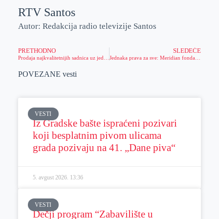
RTV Santos
Autor: Redakcija radio televizije Santos
PRETHODNO
SLEDEĆE
Prodaja najkvalitetnijih sadnica uz jedinstvenu ponudu
Jednaka prava za sve: Meridian fondacija obeležila Svetski dan nulte tolerancije diskriminacije
POVEZANE vesti
VESTI
Iz Gradske bašte ispraćeni pozivari
koji besplatnim pivom ulicama
grada pozivaju na 41. „Dane piva“
5. avgust 2026.
13:36
VESTI
Dečji program “Zabavilište u