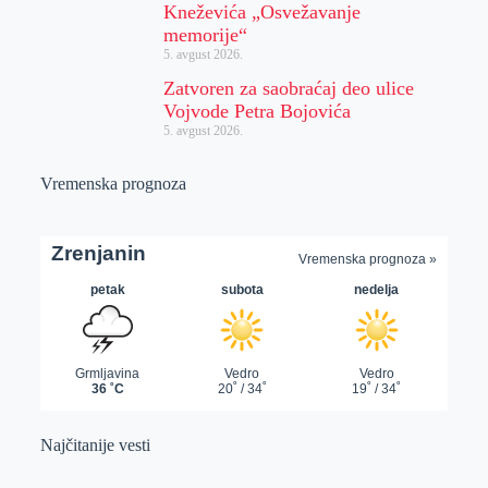
Kneževića „Osvežavanje
memorije“
5. avgust 2026.
Zatvoren za saobraćaj deo ulice
Vojvode Petra Bojovića
5. avgust 2026.
Vremenska prognoza
Najčitanije vesti