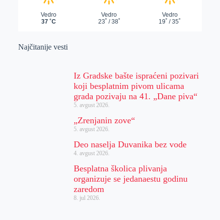
Najčitanije vesti
Iz Gradske bašte ispraćeni pozivari
koji besplatnim pivom ulicama
grada pozivaju na 41. „Dane piva“
5. avgust 2026.
„Zrenjanin zove“
5. avgust 2026.
Deo naselja Duvanika bez vode
4. avgust 2026.
Besplatna školica plivanja
organizuje se jedanaestu godinu
zaredom
8. jul 2026.