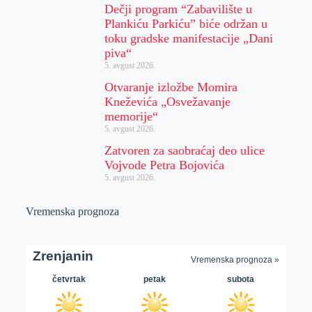
Dečji program “Zabavilište u
Plankiću Parkiću” biće održan u
toku gradske manifestacije „Dani
piva“
5. avgust 2026.
Otvaranje izložbe Momira
Kneževića „Osvežavanje
memorije“
5. avgust 2026.
Zatvoren za saobraćaj deo ulice
Vojvode Petra Bojovića
5. avgust 2026.
Vremenska prognoza