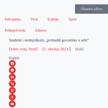
Santos uživo
Izdvajamo
Vesti
Emisije
Sport
Poljoprivreda
Zabava
Studenti i srednjoškolci „probudili govornike u sebi“
Dobre vesti
,
Vesti
25. oktobar 2023.
16:02
Podeli:
F
a
M
c
e
L
e
s
i
V
b
s
n
i
W
o
e
k
b
h
X