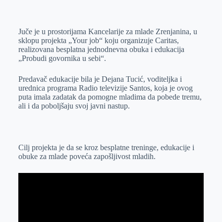
o
n
e
e
a
E
k
g
d
r
t
m
Juče je u prostorijama Kancelarije za mlade Zrenjanina, u
e
I
s
a
sklopu projekta „Your job“ koju organizuje Caritas,
r
n
A
i
realizovana besplatna jednodnevna obuka i edukacija
„Probudi govornika u sebi“.
p
l
p
Predavač edukacije bila je Dejana Tucić, voditeljka i
urednica programa Radio televizije Santos, koja je ovog
puta imala zadatak da pomogne mladima da pobede tremu,
ali i da poboljšaju svoj javni nastup.
Cilj projekta je da se kroz besplatne treninge, edukacije i
obuke za mlade poveća zapošljivost mladih.