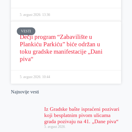
5. avgust 2026.
13:36
VESTI
Dečji program “Zabavilište u
Plankiću Parkiću” biće održan u
toku gradske manifestacije „Dani
piva“
5. avgust 2026.
10:44
Najnovije vesti
Iz Gradske bašte ispraćeni pozivari
koji besplatnim pivom ulicama
grada pozivaju na 41. „Dane piva“
5. avgust 2026.