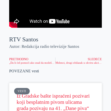
RTV Santos
Autor: Redakcija radio televizije Santos
PRETHODNO
SLEDEĆE
„Da li ćeš pomoći ako znaš da možeš?“, Amber alert danas počeo sa radom
Melenci, drugi obilazak u okviru akcije „Da nam sela budu bliža“
POVEZANE vesti
VESTI
Iz Gradske bašte ispraćeni pozivari
koji besplatnim pivom ulicama
grada pozivaju na 41. „Dane piva“