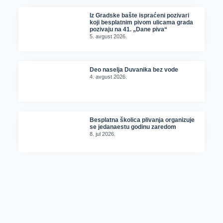
Iz Gradske bašte ispraćeni pozivari
koji besplatnim pivom ulicama grada
pozivaju na 41. „Dane piva“
5. avgust 2026.
Deo naselja Duvanika bez vode
4. avgust 2026.
Besplatna školica plivanja organizuje
se jedanaestu godinu zaredom
8. jul 2026.