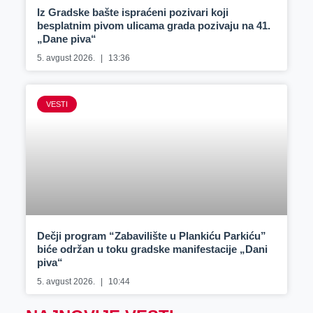
Iz Gradske bašte ispraćeni pozivari koji
besplatnim pivom ulicama grada pozivaju na 41.
„Dane piva“
5. avgust 2026.
13:36
VESTI
Dečji program “Zabavilište u Plankiću Parkiću”
biće održan u toku gradske manifestacije „Dani
piva“
5. avgust 2026.
10:44