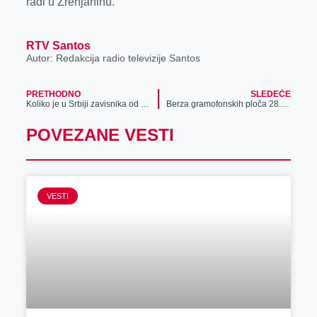
radi u Zrenjaninu.
RTV Santos
Autor: Redakcija radio televizije Santos
PRETHODNO
SLEDEĆE
Koliko je u Srbiji zavisnika od igara na sreću? Tačna cifra daleko manja od populističkih „podataka“ koji su preplavili medije
Berza gramofonskih ploča 28. januara u Zrenjaninu
POVEZANE VESTI
VESTI