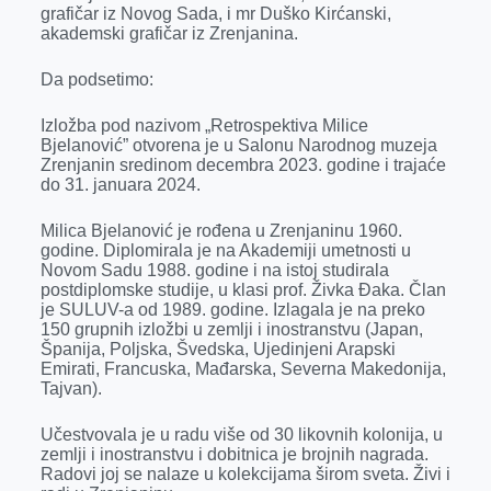
k
e
n
p
grafičar iz Novog Sada, i mr Duško Kirćanski,
akademski grafičar iz Zrenjanina.
r
Da podsetimo:
Izložba pod nazivom „Retrospektiva Milice
Bjelanović” otvorena je u Salonu Narodnog muzeja
Zrenjanin sredinom decembra 2023. godine i trajaće
do 31. januara 2024.
Milica Bjelanović je rođena u Zrenjaninu 1960.
godine. Diplomirala je na Akademiji umetnosti u
Novom Sadu 1988. godine i na istoj studirala
postdiplomske studije, u klasi prof. Živka Đaka. Član
je SULUV-a od 1989. godine. Izlagala je na preko
150 grupnih izložbi u zemlji i inostranstvu (Japan,
Španija, Poljska, Švedska, Ujedinjeni Arapski
Emirati, Francuska, Mađarska, Severna Makedonija,
Tajvan).
Učestvovala je u radu više od 30 likovnih kolonija, u
zemlji i inostranstvu i dobitnica je brojnih nagrada.
Radovi joj se nalaze u kolekcijama širom sveta. Živi i