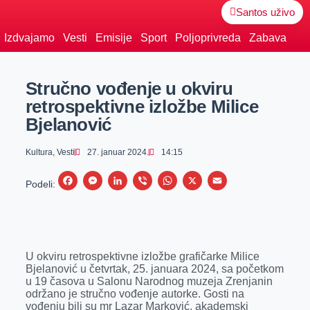
Santos uživo
Izdvajamo
Vesti
Emisije
Sport
Poljoprivreda
Zabava
Stručno vođenje u okviru
retrospektivne izložbe Milice
Bjelanović
Kultura
,
Vesti
27. januar 2024.
14:15
F
M
L
V
W
X
E
Podeli:
a
e
i
i
h
m
c
s
n
b
a
a
e
s
k
e
t
i
U okviru retrospektivne izložbe grafičarke Milice
b
e
e
r
s
l
Bjelanović u četvrtak, 25. januara 2024, sa početkom
o
n
d
A
u 19 časova u Salonu Narodnog muzeja Zrenjanin
održano je stručno vođenje autorke. Gosti na
o
g
I
p
vođenju bili su mr Lazar Marković, akademski