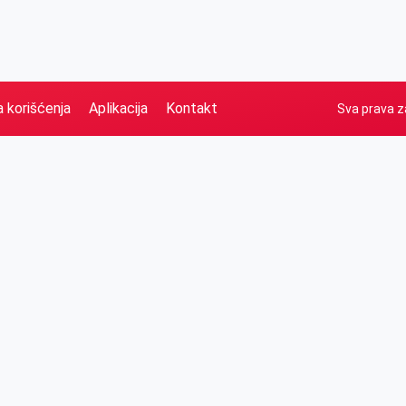
a korišćenja
Aplikacija
Kontakt
Sva prava z
Naslovna
Izdvajamo
FB
IG
YT
O nama
Vesti