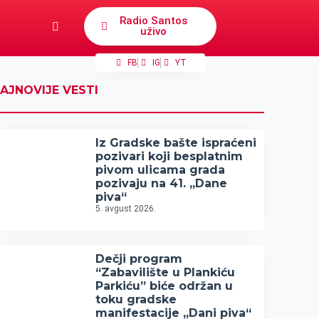
Radio Santos
uživo
FB
IG
YT
AJNOVIJE VESTI
Iz Gradske bašte ispraćeni
pozivari koji besplatnim
pivom ulicama grada
pozivaju na 41. „Dane
piva“
5. avgust 2026.
Dečji program
“Zabavilište u Plankiću
Parkiću” biće održan u
toku gradske
manifestacije „Dani piva“