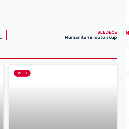
SLEDEĆE
N
ija u Auto centru „Optima tehnički pregled“
Humanitarni moto skup
VESTI