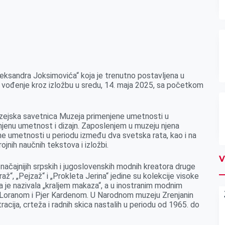
eksandra Joksimovića“ koja je trenutno postavlјena u
 vođenje kroz izložbu u sredu, 14. maja 2025, sa početkom
uzejska savetnica Muzeja primenjene umetnosti u
enu umetnost i dizajn. Zaposlenjem u muzeju njena
e umetnosti u periodu između dva svetska rata, kao i na
ojnih naučnih tekstova i izložbi.
V
ačajnijih srpskih i jugoslovenskih modnih kreatora druge
až“, „Pejzaž“ i „Prokleta Jerina“ jedine su kolekcije visoke
a je nazivala „kralјem makaza“, a u inostranim modnim
n Loranom i Pjer Kardenom. U Narodnom muzeju Zrenjanin
racija, crteža i radnih skica nastalih u periodu od 1965. do