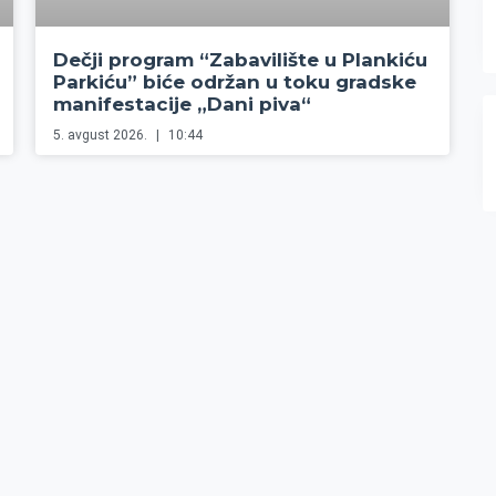
Dečji program “Zabavilište u Plankiću
Parkiću” biće održan u toku gradske
manifestacije „Dani piva“
5. avgust 2026.
10:44