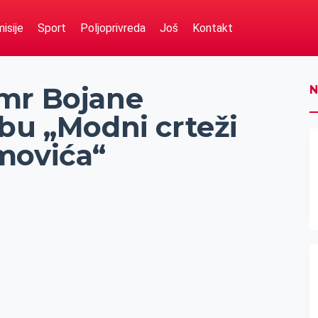
isije
Sport
Poljoprivreda
Još
Kontakt
mr Bojane
N
bu „Modni crteži
movića“