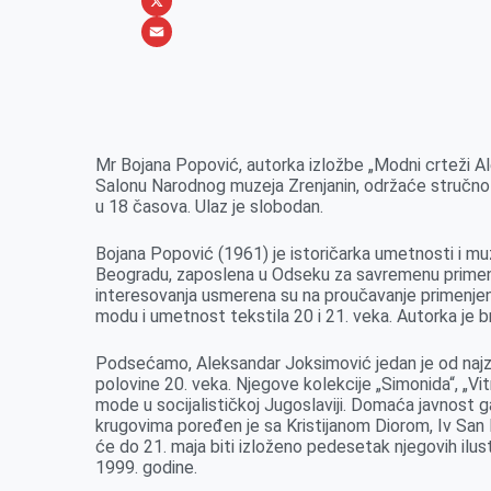
b
s
n
i
W
o
e
k
b
h
X
o
n
e
e
a
E
k
g
d
r
t
m
e
I
s
a
r
n
A
i
Mr Bojana Popović, autorka izložbe „Modni crteži Al
Salonu Narodnog muzeja Zrenjanin, održaće stručno
p
l
u 18 časova. Ulaz je slobodan.
p
Bojana Popović (1961) je istoričarka umetnosti i m
Beogradu, zaposlena u Odseku za savremenu primenj
interesovanja usmerena su na proučavanje primenjen
modu i umetnost tekstila 20 i 21. veka. Autorka je br
Podsećamo, Aleksandar Joksimović jedan je od najzn
polovine 20. veka. Nјegove kolekcije „Simonida“, „Vitr
mode u socijalističkoj Jugoslaviji. Domaća javnost g
krugovima poređen je sa Kristijanom Diorom, Iv Sa
će do 21. maja biti izloženo pedesetak njegovih ilust
1999. godine.