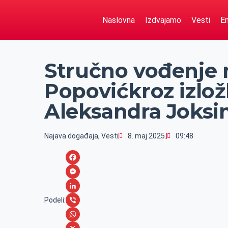
Naslovna
Izdvajamo
Vesti
Em
Stručno vođenje 
Popovićkroz izlož
Aleksandra Joksi
Najava događaja
,
Vesti
8. maj 2025.
09:48
F
a
M
c
e
L
Podeli:
e
s
i
V