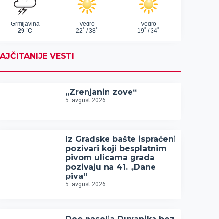
AJČITANIJE VESTI
„Zrenjanin zove“
5. avgust 2026.
Iz Gradske bašte ispraćeni
pozivari koji besplatnim
pivom ulicama grada
pozivaju na 41. „Dane
piva“
5. avgust 2026.
Deo naselja Duvanika bez