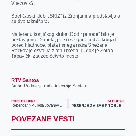
o
n
d
A
Vitezovi-S.
o
g
I
p
Streličarski klub „SKIZ“ iz Zrenjanina predstavljala
k
e
n
p
su dva takmičara.
r
Na terenu konjičkog kluba „Dodir prirode“ bilo je
postavljeno 12 meta, pa su se gađala dva kruga.I
pored hladnoće, blata i snega naša Snežana
Rackov je osvojila zlatnu medalju, dok je Zoran
Tapavički zauzeo četvrto mesto.
RTV Santos
Autor: Redakcija radio televizije Santos
PRETHODNO
SLEDEĆE
Repertoar NP „Toša Jovanović” za februar 2023.
REŠENJE ZA SVE PROBLEME: Meridian brza uplata sve olakšava – idealni uslovi za uplatu depozita i kladjenje su tu!
POVEZANE VESTI