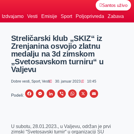
Santos uživo
Izdvajamo
Vesti
Emisije
Sport
Poljoprivreda
Zabava
Streličarski klub „SKIZ“ iz
Zrenjanina osvojio zlatnu
medalju na 3d zimskom
„Svetosavskom turniru“ u
Valjevu
Dobre vesti
,
Sport
,
Vesti
30. januar 2023.
10:45
F
M
L
V
W
X
E
Podeli:
a
e
i
i
h
m
c
s
n
b
a
a
e
s
k
e
t
i
U subotu, 28.01.2023., u Valjevu, održan je prvi
b
e
e
r
s
l
zimski “Svetosavski turnir“ u organizaciji SU