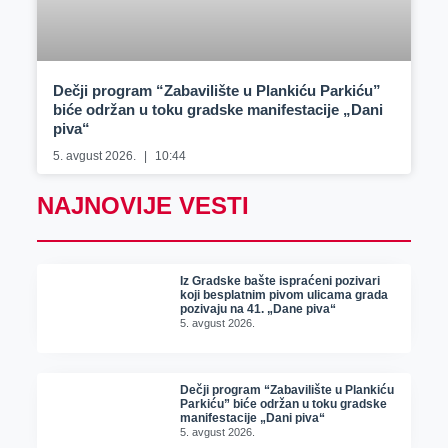
Dečji program “Zabavilište u Plankiću Parkiću”
biće održan u toku gradske manifestacije „Dani
piva“
5. avgust 2026.
10:44
NAJNOVIJE VESTI
Iz Gradske bašte ispraćeni pozivari
koji besplatnim pivom ulicama grada
pozivaju na 41. „Dane piva“
5. avgust 2026.
Dečji program “Zabavilište u Plankiću
Parkiću” biće održan u toku gradske
manifestacije „Dani piva“
5. avgust 2026.