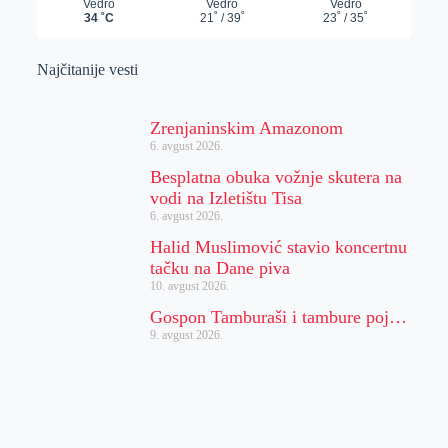
Najčitanije vesti
Zrenjaninskim Amazonom
6. avgust 2026.
Besplatna obuka vožnje skutera na
vodi na Izletištu Tisa
6. avgust 2026.
Halid Muslimović stavio koncertnu
tačku na Dane piva
10. avgust 2026.
Gospon Tamburaši i tambure poj…
9. avgust 2026.