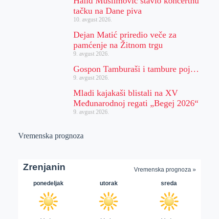
Halid Muslimović stavio koncertnu
tačku na Dane piva
10. avgust 2026.
Dejan Matić priredio veče za
pamćenje na Žitnom trgu
9. avgust 2026.
Gospon Tamburaši i tambure poj…
9. avgust 2026.
Mladi kajakaši blistali na XV
Međunarodnoj regati „Begej 2026“
9. avgust 2026.
Vremenska prognoza