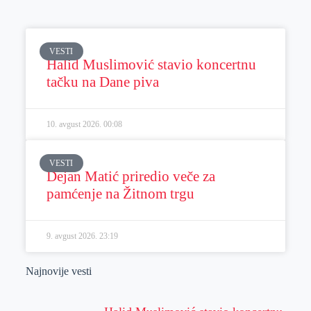
VESTI
Halid Muslimović stavio koncertnu
tačku na Dane piva
10. avgust 2026.
00:08
VESTI
Dejan Matić priredio veče za
pamćenje na Žitnom trgu
9. avgust 2026.
23:19
Najnovije vesti