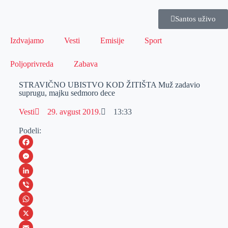
Santos uživo
Izdvajamo
Vesti
Emisije
Sport
Poljoprivreda
Zabava
STRAVIČNO UBISTVO KOD ŽITIŠTA Muž zadavio
suprugu, majku sedmoro dece
Vesti
29. avgust 2019.
13:33
Podeli:
F
a
M
c
e
L
e
s
i
V
b
s
n
i
W
o
e
k
b
h
X