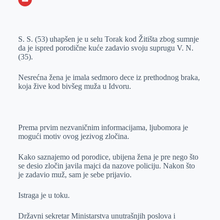
o
n
e
e
a
E
k
g
d
r
t
m
S. S. (53) uhapšen je u selu Torak kod Žitišta zbog sumnje
e
I
s
a
da je ispred porodične kuće zadavio svoju suprugu V. N.
r
n
A
i
(35).
p
l
Nesrećna žena je imala sedmoro dece iz prethodnog braka,
p
koja žive kod bivšeg muža u Idvoru.
Prema prvim nezvaničnim informacijama, ljubomora je
mogući motiv ovog jezivog zločina.
Kako saznajemo od porodice, ubijena žena je pre nego što
se desio zločin javila majci da nazove policiju. Nakon što
je zadavio muž, sam je sebe prijavio.
Istraga je u toku.
Državni sekretar Ministarstva unutrašnjih poslova i