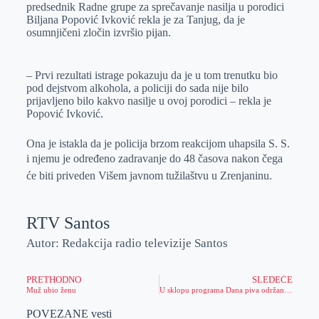
predsednik Radne grupe za sprečavanje nasilja u porodici
Biljana Popović Ivković rekla je za Tanjug, da je
osumnjičeni zločin izvršio pijan.
– Prvi rezultati istrage pokazuju da je u tom trenutku bio
pod dejstvom alkohola, a policiji do sada nije bilo
prijavljeno bilo kakvo nasilje u ovoj porodici – rekla je
Popović Ivković.
Ona je istakla da je policija brzom reakcijom uhapsila S. S.
i njemu je određeno zadravanje do 48 časova nakon čega
će biti priveden Višem javnom tužilaštvu u Zrenjaninu.
RTV Santos
Autor: Redakcija radio televizije Santos
PRETHODNO
SLEDEĆE
Muž ubio ženu
U sklopu programa Dana piva održan Dan Republike Mađarske
POVEZANE vesti