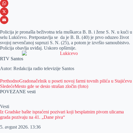
e
s
i
V
b
s
n
i
W
o
e
k
b
h
X
o
n
e
e
a
E
Policija je pronašla beživotna tela muškarca B. B. i žene S. N. u kući u
k
g
d
r
t
m
selu Lukićevo. Pretpostavlja se da je B. B. (40) je prvo oduzeo život
svojoj nevenčanoj supruzi S. N. (25), a potom je izvršio samoubistvo.
e
I
s
a
Policija obavlja uviđaj. Uskoro opširnije.
r
n
A
i
RTV Santos
p
l
Autor: Redakcija radio televizije Santos
p
Prethodno
Gradonačelnik u poseti novoj farmi tovnih pilića u Stajićevu
Sledeće
Mesto gde se desio strašan zločin (foto)
POVEZANE vesti
Vesti
Iz Gradske bašte ispraćeni pozivari koji besplatnim pivom ulicama
grada pozivaju na 41. „Dane piva“
5. avgust 2026.
13:36