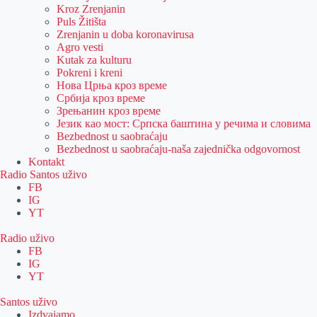
Kroz Zrenjanin
Puls Žitišta
Zrenjanin u doba koronavirusa
Agro vesti
Kutak za kulturu
Pokreni i kreni
Нова Црња кроз време
Србија кроз време
Зрењанин кроз време
Језик као мост: Српска баштина у речима и словима
Bezbednost u saobraćaju
Bezbednost u saobraćaju-naša zajednička odgovornost
Kontakt
Radio Santos uživo
FB
IG
YT
Radio uživo
FB
IG
YT
Santos uživo
Izdvajamo