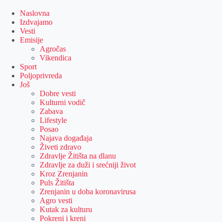
Skip
to
Naslovna
content
Izdvajamo
Vesti
Emisije
Agročas
Vikendica
Sport
Poljoprivreda
Još
Dobre vesti
Kulturni vodič
Zabava
Lifestyle
Posao
Najava događaja
Živeti zdravo
Zdravlje Žitišta na dlanu
Zdravlje za duži i srećniji život
Kroz Zrenjanin
Puls Žitišta
Zrenjanin u doba koronavirusa
Agro vesti
Kutak za kulturu
Pokreni i kreni