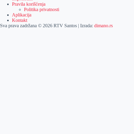
Pravila korišćenja
Politika privatnosti
Aplikacija
Kontakt
Sva prava zadržana © 2026 RTV Santos | Izrada:
dimano.rs
Pretraga
Pretraga
Kategorije
Naslovna
Izdvajamo
Vesti
Emisije
Agročas
Vikendica
Sport
Poljoprivreda
Još
Dobre vesti
Kulturni vodič
Zabava