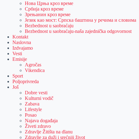
Нова Црња кроз време
Србија кроз време
Зрењанин кроз време
Језик као мост: Српска баштина у речима и словима
Bezbednost u saobraćaju
Bezbednost u saobraćaju-naša zajednička odgovornost
Kontakt
Naslovna
Izdvajamo
Vesti
Emisije
Agročas
Vikendica
Sport
Poljoprivreda
Još
Dobre vesti
Kulturni vodič
Zabava
Lifestyle
Posao
Najava događaja
Živeti zdravo
Zdravlje Žitišta na dlanu
Zdravlje za duži i srećniji život