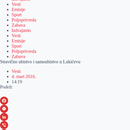
Vesti
Emisije
Sport
Poljoprivreda
Zabava
Izdvajamo
Vesti
Emisije
Sport
Poljoprivreda
Zabava
Stravično ubistvo i samoubistvo u Lukićevu
Vesti
4. mart 2016.
14:19
Podeli:
F
a
M
c
e
L