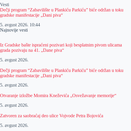
Vesti
Dečji program “Zabavilište u Plankiću Parkiću” biće održan u toku
gradske manifestacije „Dani piva“
5. avgust 2026.
10:44
Najnovije vesti
Iz Gradske bašte ispraćeni pozivari koji besplatnim pivom ulicama
grada pozivaju na 41. „Dane piva“
5. avgust 2026.
Dečji program “Zabavilište u Plankiću Parkiću” biće održan u toku
gradske manifestacije „Dani piva“
5. avgust 2026.
Otvaranje izložbe Momira Kneževića „Osvežavanje memorije“
5. avgust 2026.
Zatvoren za saobraćaj deo ulice Vojvode Petra Bojovića
5. avgust 2026.