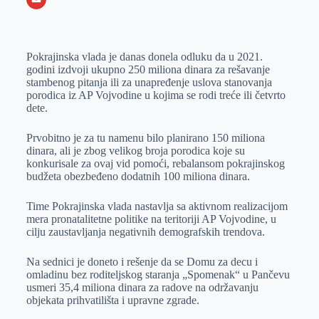
o
n
e
e
a
E
k
g
d
r
t
m
Pokrajinska vlada je danas donela odluku da u 2021.
e
I
s
a
godini izdvoji ukupno 250 miliona dinara za rešavanje
r
n
A
i
stambenog pitanja ili za unapređenje uslova stanovanja
porodica iz AP Vojvodine u kojima se rodi treće ili četvrto
p
l
dete.
p
Prvobitno je za tu namenu bilo planirano 150 miliona
dinara, ali je zbog velikog broja porodica koje su
konkurisale za ovaj vid pomoći, rebalansom pokrajinskog
budžeta obezbeđeno dodatnih 100 miliona dinara.
Time Pokrajinska vlada nastavlja sa aktivnom realizacijom
mera pronatalitetne politike na teritoriji AP Vojvodine, u
cilju zaustavljanja negativnih demografskih trendova.
Na sednici je doneto i rešenje da se Domu za decu i
omladinu bez roditeljskog staranja „Spomenak“ u Pančevu
usmeri 35,4 miliona dinara za radove na održavanju
objekata prihvatilišta i upravne zgrade.