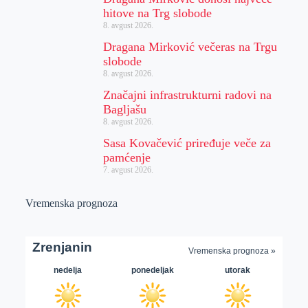
hitove na Trg slobode
8. avgust 2026.
Dragana Mirković večeras na Trgu
slobode
8. avgust 2026.
Značajni infrastrukturni radovi na
Bagljašu
8. avgust 2026.
Sasa Kovačević priređuje veče za
pamćenje
7. avgust 2026.
Vremenska prognoza