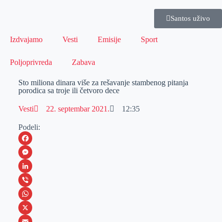
Santos uživo
Izdvajamo
Vesti
Emisije
Sport
Poljoprivreda
Zabava
Sto miliona dinara više za rešavanje stambenog pitanja
porodica sa troje ili četvoro dece
Vesti
22. septembar 2021.
12:35
Podeli:
F
a
M
c
e
L
e
s
i
V
b
s
n
i
W
o
e
k
b
h
X