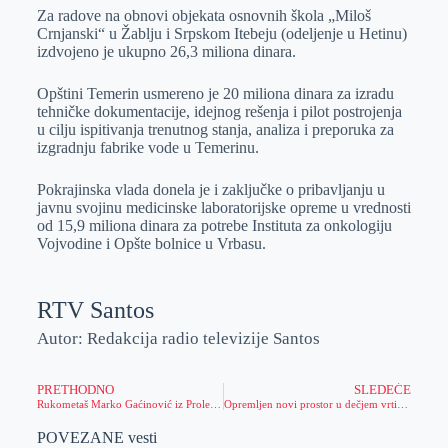
Za radove na obnovi objekata osnovnih škola „Miloš
Crnjanski“ u Žablju i Srpskom Itebeju (odeljenje u Hetinu)
izdvojeno je ukupno 26,3 miliona dinara.
Opštini Temerin usmereno je 20 miliona dinara za izradu
tehničke dokumentacije, idejnog rešenja i pilot postrojenja
u cilju ispitivanja trenutnog stanja, analiza i preporuka za
izgradnju fabrike vode u Temerinu.
Pokrajinska vlada donela je i zaključke o pribavljanju u
javnu svojinu medicinske laboratorijske opreme u vrednosti
od 15,9 miliona dinara za potrebe Instituta za onkologiju
Vojvodine i Opšte bolnice u Vrbasu.
RTV Santos
Autor: Redakcija radio televizije Santos
PRETHODNO
SLEDEĆE
Rukometaš Marko Gaćinović iz Proletera prešao u Grindeks
Opremljen novi prostor u dečjem vrtiću pri školi u Čenti i formirana prva jaslena grupa sa 17 mališana
POVEZANE vesti