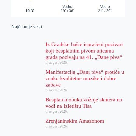
Najčitanije vesti
Iz Gradske bašte ispraćeni pozivari
koji besplatnim pivom ulicama
grada pozivaju na 41. „Dane piva“
5. avgust 2026.
Manifestacija „Dani piva“ protiče u
znaku kvalitetne muzike i dobre
zabave
6. avgust 2026.
Besplatna obuka vožnje skutera na
vodi na Izletištu Tisa
6. avgust 2026.
Zrenjaninskim Amazonom
6. avgust 2026.