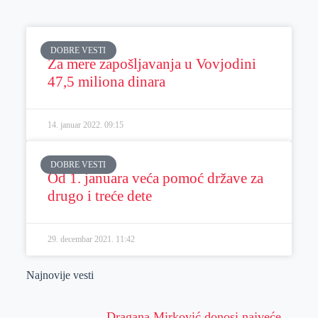
DOBRE VESTI
Za mere zapošljavanja u Vovjodini
47,5 miliona dinara
14. januar 2022.
09:15
DOBRE VESTI
Od 1. januara veća pomoć države za
drugo i treće dete
29. decembar 2021.
11:42
Najnovije vesti
Dragana Mirković donosi najveće