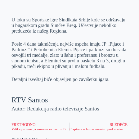
o
n
e
e
a
E
k
g
d
r
t
m
U toku su Sportske igre Sindikata Srbije koje se održavaju
e
I
s
a
u bugarskom gradu Sunčev Breg. Učestvuje nekoliko
r
n
A
i
preduzeća iz našeg Regiona.
p
l
Posle 4 dana takmičenja najviše uspeha imaju JP „Pijace i
p
Parkinzi“ i Petrohemija Elemir. Pijace i parkinzi su do sada
osvojili tri medalje, zlato u šahu i preferansu i bronzu u
stonom tenisu, a Elemirci su prvi u basketu 3 na 3, drugi u
pikadu, treći ekipno u plivanju i malom fudbalu.
Detaljni izveštaj biće objavljen po završetku igara.
RTV Santos
Autor: Redakcija radio televizije Santos
PRETHODNO
SLEDEĆE
Velika promocija romana za decu u Belom Blatu
Claptone – house maestro pod maskom misterije