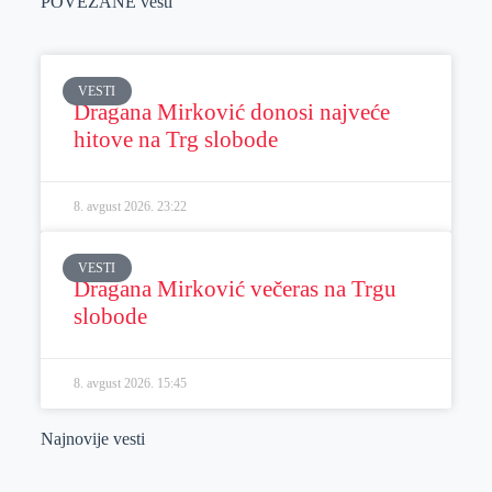
POVEZANE vesti
VESTI
Dragana Mirković donosi najveće
hitove na Trg slobode
8. avgust 2026.
23:22
VESTI
Dragana Mirković večeras na Trgu
slobode
8. avgust 2026.
15:45
Najnovije vesti