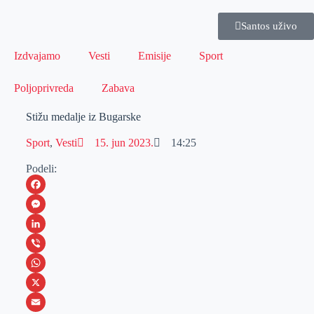
Santos uživo
Izdvajamo
Vesti
Emisije
Sport
Poljoprivreda
Zabava
Stižu medalje iz Bugarske
Sport
,
Vesti
15. jun 2023.
14:25
Podeli:
F
a
M
c
e
L
e
s
i
V
b
s
n
i
W
o
e
k
b
h
X