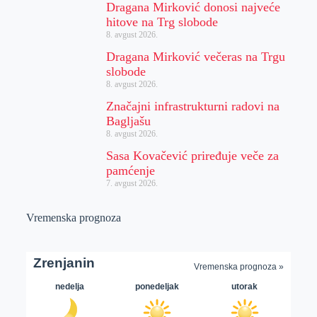
Dragana Mirković donosi najveće
hitove na Trg slobode
8. avgust 2026.
Dragana Mirković večeras na Trgu
slobode
8. avgust 2026.
Značajni infrastrukturni radovi na
Bagljašu
8. avgust 2026.
Sasa Kovačević priređuje veče za
pamćenje
7. avgust 2026.
Vremenska prognoza