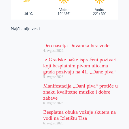
Najčitanije vesti
Deo naselja Duvanika bez vode
4. avgust 2026.
Iz Gradske bašte ispraćeni pozivari
koji besplatnim pivom ulicama
grada pozivaju na 41. „Dane piva“
5. avgust 2026.
Manifestacija „Dani piva“ protiče u
znaku kvalitetne muzike i dobre
zabave
6. avgust 2026.
Besplatna obuka vožnje skutera na
vodi na Izletištu Tisa
6. avgust 2026.