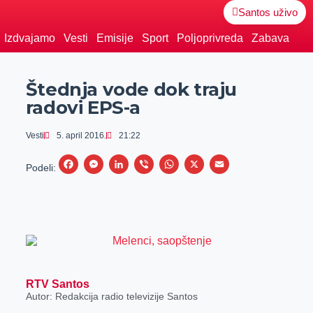
Santos uživo
Izdvajamo
Vesti
Emisije
Sport
Poljoprivreda
Zabava
Štednja vode dok traju
radovi EPS-a
Vesti
5. april 2016.
21:22
F
M
L
V
W
X
E
Podeli:
a
e
i
i
h
m
c
s
n
b
a
a
e
s
k
e
t
i
b
e
e
r
s
l
o
n
d
A
o
g
I
p
RTV Santos
Autor: Redakcija radio televizije Santos
k
e
n
p