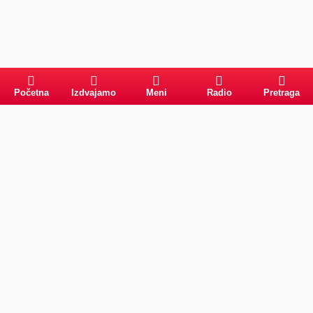
Početna
Izdvajamo
Meni
Radio
Pretraga
Pretraga
Kategorije
Ostalo
Naslovna
Izdvajamo
FB
IG
YT
O nama
Vesti