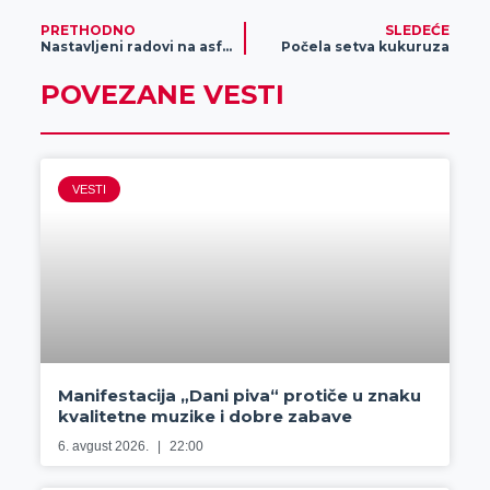
r
PRETHODNO
SLEDEĆE
Nastavljeni radovi na asfaltiranju u Zrenjaninu i naseljenim mestima
Počela setva kukuruza
POVEZANE VESTI
VESTI
Manifestacija „Dani piva“ protiče u znaku
kvalitetne muzike i dobre zabave
6. avgust 2026.
22:00