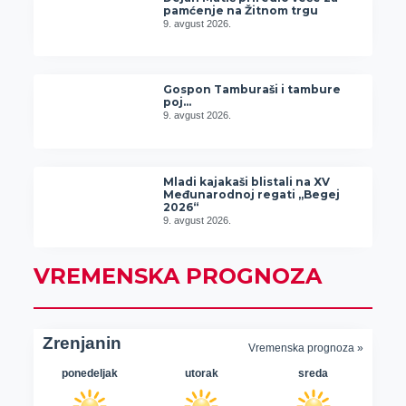
pamćenje na Žitnom trgu
9. avgust 2026.
Gospon Tamburaši i tambure
poj…
9. avgust 2026.
Mladi kajakaši blistali na XV
Međunarodnoj regati „Begej
2026“
9. avgust 2026.
VREMENSKA PROGNOZA