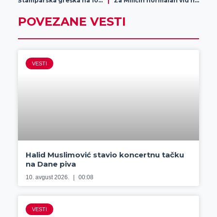
Štamparska greška na 10.000 računa za vodu, obratite pažnju
Za Miličin normalan vid neophodno je prikupiti još novca
POVEZANE VESTI
VESTI
Halid Muslimović stavio koncertnu tačku
na Dane piva
10. avgust 2026.
00:08
VESTI