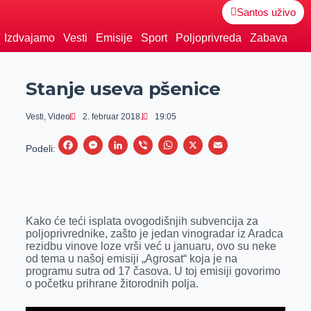
Santos uživo
Izdvajamo
Vesti
Emisije
Sport
Poljoprivreda
Zabava
Stanje useva pšenice
Vesti
,
Video
2. februar 2018.
19:05
F
M
L
V
W
X
E
Podeli:
a
e
i
i
h
m
c
s
n
b
a
a
e
s
k
e
t
i
Kako će teći isplata ovogodišnjih subvencija za
b
e
e
r
s
l
poljoprivrednike, zašto je jedan vinogradar iz Aradca
o
n
d
A
rezidbu vinove loze vrši već u januaru, ovo su neke
od tema u našoj emisiji „Agrosat“ koja je na
o
g
I
p
programu sutra od 17 časova. U toj emisiji govorimo
k
e
n
p
o početku prihrane žitorodnih polja.
r