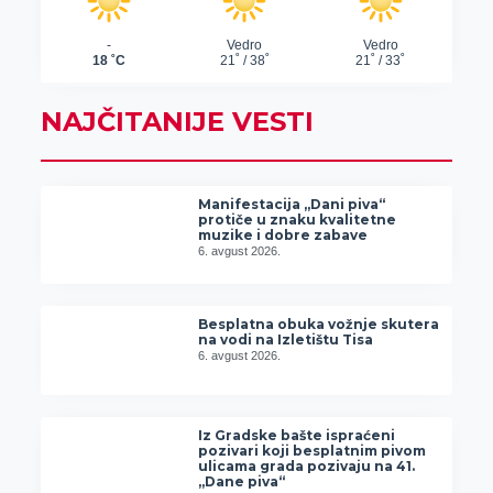
NAJČITANIJE VESTI
Manifestacija „Dani piva“
protiče u znaku kvalitetne
muzike i dobre zabave
6. avgust 2026.
Besplatna obuka vožnje skutera
na vodi na Izletištu Tisa
6. avgust 2026.
Iz Gradske bašte ispraćeni
pozivari koji besplatnim pivom
ulicama grada pozivaju na 41.
„Dane piva“