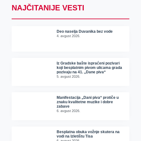
NAJČITANIJE VESTI
Deo naselja Duvanika bez vode
4. avgust 2026.
Iz Gradske bašte ispraćeni pozivari
koji besplatnim pivom ulicama grada
pozivaju na 41. „Dane piva“
5. avgust 2026.
Manifestacija „Dani piva“ protiče u
znaku kvalitetne muzike i dobre
zabave
6. avgust 2026.
Besplatna obuka vožnje skutera na
vodi na Izletištu Tisa
6. avgust 2026.