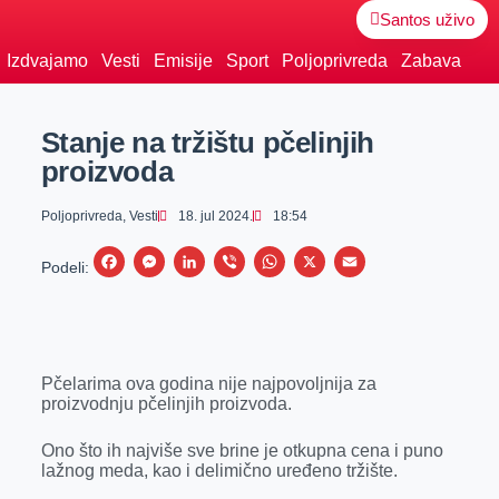
Santos uživo
Izdvajamo
Vesti
Emisije
Sport
Poljoprivreda
Zabava
Stanje na tržištu pčelinjih
proizvoda
Poljoprivreda
,
Vesti
18. jul 2024.
18:54
F
M
L
V
W
X
E
Podeli:
a
e
i
i
h
m
c
s
n
b
a
a
e
s
k
e
t
i
Pčelarima ova godina nije najpovoljnija za
b
e
e
r
s
l
proizvodnju pčelinjih proizvoda.
o
n
d
A
o
g
I
p
Ono što ih najviše sve brine je otkupna cena i puno
lažnog meda, kao i delimično uređeno tržište.
k
e
n
p