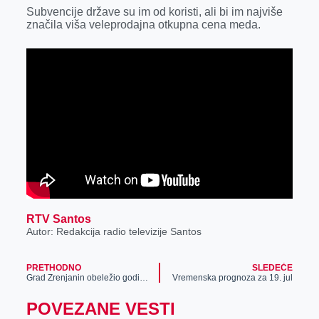
r
Subvencije države su im od koristi, ali bi im najviše
značila viša veleprodajna otkupna cena meda.
RTV Santos
Autor: Redakcija radio televizije Santos
PRETHODNO
SLEDEĆE
Grad Zrenjanin obeležio godišnjicu rođenja dr Ferenca Kemenja, jednog od osnivača Olimpijskih igara
Vremenska prognoza za 19. jul
POVEZANE VESTI