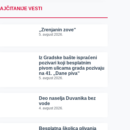
AJČITANIJE VESTI
„Zrenjanin zove“
5. avgust 2026.
Iz Gradske bašte ispraćeni
pozivari koji besplatnim
pivom ulicama grada pozivaju
na 41. „Dane piva“
5. avgust 2026.
Deo naselja Duvanika bez
vode
4. avgust 2026.
Besplatna školica plivanja