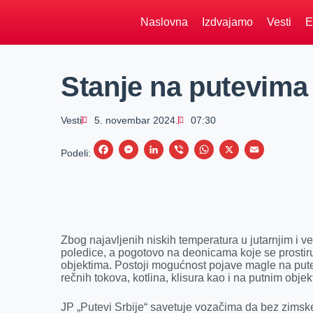
Naslovna
Izdvajamo
Vesti
E
Stanje na putevima 
Vesti
5. novembar 2024.
07:30
F
M
L
V
W
X
E
Podeli:
a
e
i
i
h
m
c
s
n
b
a
a
e
s
k
e
t
i
b
e
e
r
s
l
Zbog najavljenih niskih temperatura u jutarnjim i 
o
n
d
A
poledice, a pogotovo na deonicama koje se prostiru 
objektima. Postoji mogućnost pojave magle na put
o
g
I
p
rečnih tokova, kotlina, klisura kao i na putnim obje
k
e
n
p
r
JP „Putevi Srbije“ savetuje vozačima da bez zimske