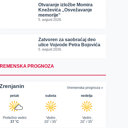
Otvaranje izložbe Momira
Kneževića „Osvežavanje
memorije“
5. avgust 2026.
Zatvoren za saobraćaj deo
ulice Vojvode Petra Bojovića
5. avgust 2026.
REMENSKA PROGNOZA