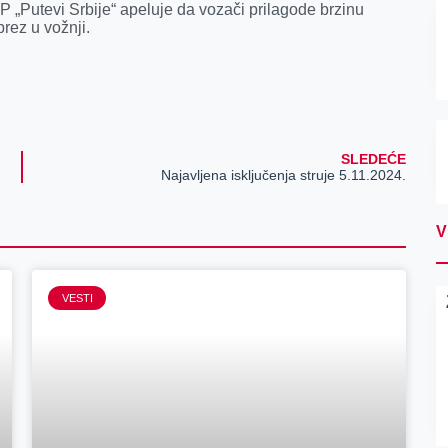
JP „Putevi Srbije“ apeluje da vozači prilagode brzinu
rez u vožnji.
SLEDEĆE
Najavljena isključenja struje 5.11.2024.
V
VESTI