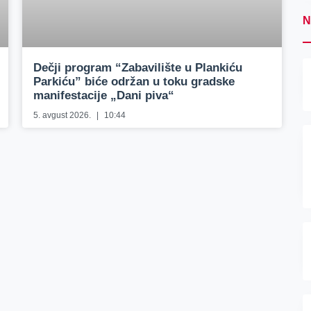
N
Dečji program “Zabavilište u Plankiću
Parkiću” biće održan u toku gradske
manifestacije „Dani piva“
5. avgust 2026.
10:44