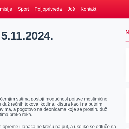
misije
Sport
Poljoprivreda
Još
Kontakt
5.11.2024.
N
večernjim satima postoji mogućnost pojave mestimične
duž rečnih tokova, kotlina, klisura kao i na putnim
evima, a pogotovo na deonicama koje se prostiru duž
ktima preko reka.
 opreme i lanaca ne kreću na put, a ukoliko se odluče na