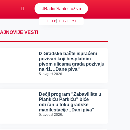
Radio Santos uživo
FB
IG
YT
AJNOVIJE VESTI
Iz Gradske bašte ispraćeni
pozivari koji besplatnim
pivom ulicama grada pozivaju
na 41. „Dane piva“
5. avgust 2026.
Dečji program “Zabavilište u
Plankiću Parkiću” biće
održan u toku gradske
manifestacije „Dani piva“
5. avgust 2026.