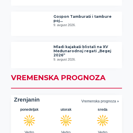
Gospon Tamburaši i tambure
poj…
9. avgust 2026.
Mladi kajakaši blistali na XV
Međunarodnoj regati „Begej
2026“
9. avgust 2026.
VREMENSKA PROGNOZA