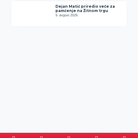
Dejan Matić priredio veče za
pamćenje na Žitnom trgu
9. avgust 2026.