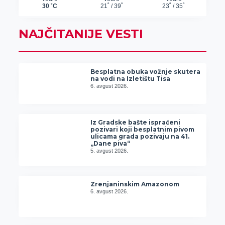
NAJČITANIJE VESTI
Besplatna obuka vožnje skutera
na vodi na Izletištu Tisa
6. avgust 2026.
Iz Gradske bašte ispraćeni
pozivari koji besplatnim pivom
ulicama grada pozivaju na 41.
„Dane piva“
5. avgust 2026.
Zrenjaninskim Amazonom
6. avgust 2026.