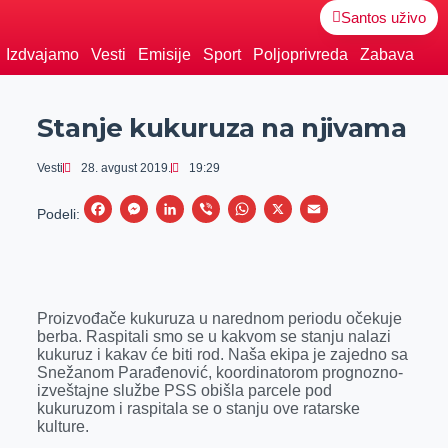
Santos uživo
Izdvajamo
Vesti
Emisije
Sport
Poljoprivreda
Zabava
Stanje kukuruza na njivama
Vesti
28. avgust 2019.
19:29
F
M
L
V
W
X
E
Podeli:
a
e
i
i
h
m
c
s
n
b
a
a
e
s
k
e
t
i
Proizvođače kukuruza u narednom periodu očekuje
b
e
e
r
s
l
berba. Raspitali smo se u kakvom se stanju nalazi
o
n
d
A
kukuruz i kakav će biti rod. Naša ekipa je zajedno sa
Snežanom Parađenović, koordinatorom prognozno-
o
g
I
p
izveštajne službe PSS obišla parcele pod
k
e
n
p
kukuruzom i raspitala se o stanju ove ratarske
kulture.
r