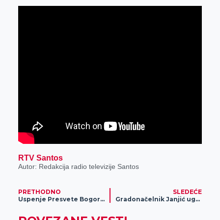
RTV Santos
Autor: Redakcija radio televizije Santos
PRETHODNO
SLEDEĆE
Uspenje Presvete Bogorodice – Gradska slava obeležena liturgijom i svečanom litijom kroz centar grada
Gradonačelnik Janjić ugostio gradonačelnika Morahaloma