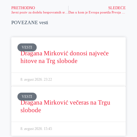
PRETHODNO
SLEDEĆE
Javni poziv za dodelu bespovratnih sredstava domaćinstvima i stambenim zajednicama za energetsku sanaciju otvoren do 31. jula
Dan u kom je Evropa posetila Prvoja – taraška mreža “sela roda” prostrla se u osam zemalja
POVEZANE vesti
VESTI
Dragana Mirković donosi najveće
hitove na Trg slobode
8. avgust 2026.
23:22
VESTI
Dragana Mirković večeras na Trgu
slobode
8. avgust 2026.
15:45