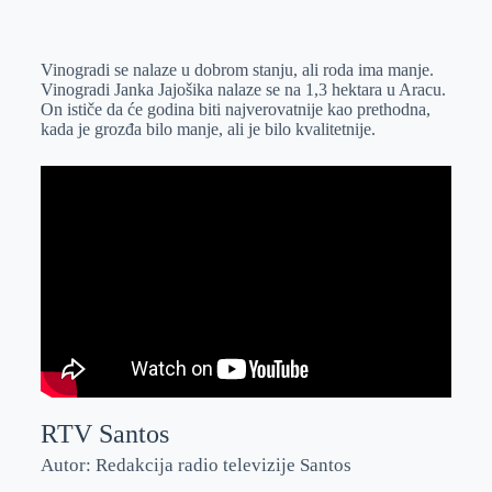
o
n
e
e
a
E
k
g
d
r
t
m
Vinogradi se nalaze u dobrom stanju, ali roda ima manje.
e
I
s
a
Vinogradi Janka Jajošika nalaze se na 1,3 hektara u Aracu.
r
n
A
i
On ističe da će godina biti najverovatnije kao prethodna,
kada je grozđa bilo manje, ali je bilo kvalitetnije.
p
l
p
RTV Santos
Autor: Redakcija radio televizije Santos