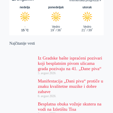
Najčitanije vesti
Iz Gradske bašte ispraćeni pozivari
koji besplatnim pivom ulicama
grada pozivaju na 41. „Dane piva“
5. avgust 2026.
Manifestacija „Dani piva“ protiče u
znaku kvalitetne muzike i dobre
zabave
6. avgust 2026.
Besplatna obuka vožnje skutera na
vodi na Izletištu Tisa