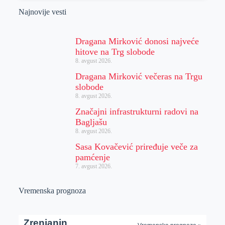
Najnovije vesti
Dragana Mirković donosi najveće
hitove na Trg slobode
8. avgust 2026.
Dragana Mirković večeras na Trgu
slobode
8. avgust 2026.
Značajni infrastrukturni radovi na
Bagljašu
8. avgust 2026.
Sasa Kovačević priređuje veče za
pamćenje
7. avgust 2026.
Vremenska prognoza