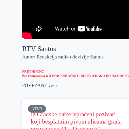
RTV Santos
Autor: Redakcija radio televizije Santos
PRETHODNO
POVEZANE vesti
VESTI
Iz Gradske bašte ispraćeni pozivari
koji besplatnim pivom ulicama grada
pozivaju na 41. „Dane piva“