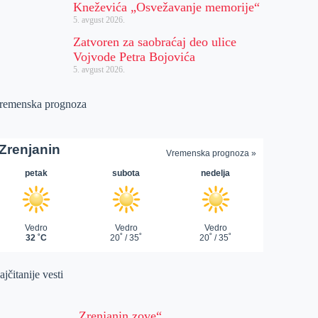
Kneževića „Osvežavanje memorije“
5. avgust 2026.
Zatvoren za saobraćaj deo ulice
Vojvode Petra Bojovića
5. avgust 2026.
remenska prognoza
jčitanije vesti
„Zrenjanin zove“