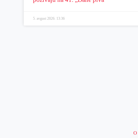
5. avgust 2026.
13:36
O