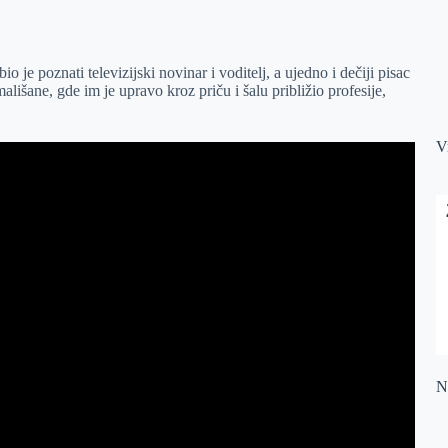
je poznati televizijski novinar i voditelj, a ujedno i dečiji pisac
ališane, gde im je upravo kroz priču i šalu približio profesije,
V
Na