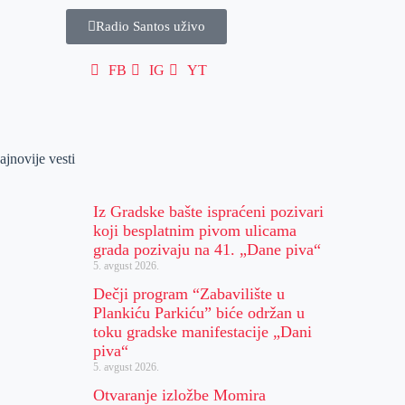
Radio Santos uživo
FB
IG
YT
ajnovije vesti
Iz Gradske bašte ispraćeni pozivari
koji besplatnim pivom ulicama
grada pozivaju na 41. „Dane piva“
5. avgust 2026.
Dečji program “Zabavilište u
Plankiću Parkiću” biće održan u
toku gradske manifestacije „Dani
piva“
5. avgust 2026.
Otvaranje izložbe Momira