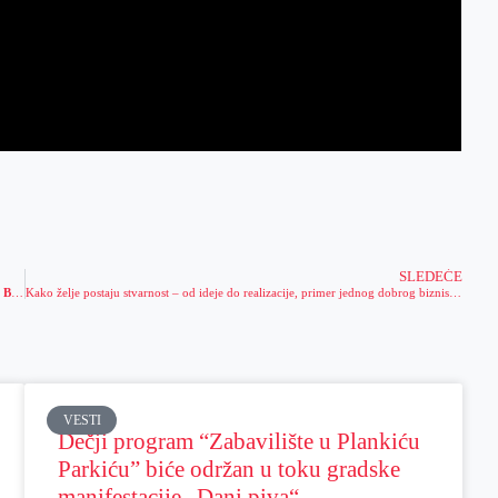
SLEDEĆE
Bez kompromisa u OTKAČENU AVANTURU: EVO KAKO DO NAJJAČEG BONUSA U REGIONU!
Kako želje postaju stvarnost – od ideje do realizacije, primer jednog dobrog biznis plana
VESTI
Dečji program “Zabavilište u Plankiću
Parkiću” biće održan u toku gradske
manifestacije „Dani piva“