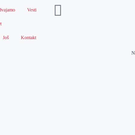
dvajamo
Vesti
t
Još
Kontakt
N