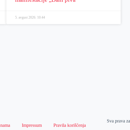
5. avgust 2026.
10:44
Sva prava z
 nama
Impressum
Pravila korišćenja