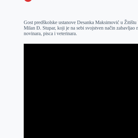
o
n
e
e
a
E
k
g
d
r
t
m
Gost predškolske ustanove Desanka Maksimović u Žitištu bio 
e
I
s
a
Milan Đ. Stupar, koji je na sebi svojstven način zabavljao m
r
n
A
i
novinara, pisca i veterinara.
p
l
p