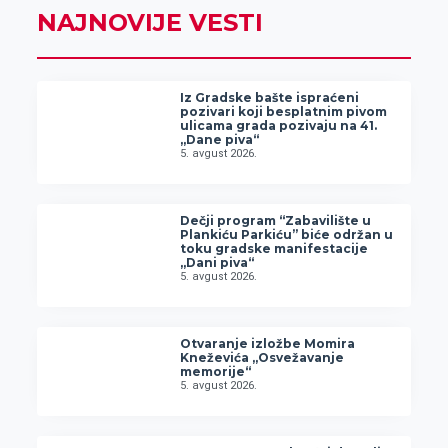
NAJNOVIJE VESTI
Iz Gradske bašte ispraćeni
pozivari koji besplatnim pivom
ulicama grada pozivaju na 41.
„Dane piva“
5. avgust 2026.
Dečji program “Zabavilište u
Plankiću Parkiću” biće održan u
toku gradske manifestacije
„Dani piva“
5. avgust 2026.
Otvaranje izložbe Momira
Kneževića „Osvežavanje
memorije“
5. avgust 2026.