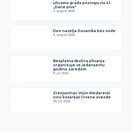
ulicama grada pozivaju na 41.
„Dane piva“
5. avgust 2026.
Deo naselja Duvanika bez vode
4. avgust 2026.
Besplatna školica plivanja
organizuje se jedanaestu
godinu zaredom
8. jul 2026.
Zrenjaninac Vojin Medarević
novi košarkaš Crvene zvezde
30. jul 2026.