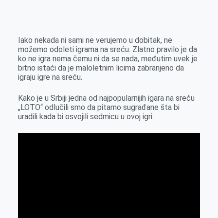
o
n
e
e
a
E
k
g
d
r
t
m
e
I
s
a
Iako nekada ni sami ne verujemo u dobitak, ne
r
n
A
i
možemo odoleti igrama na sreću. Zlatno pravilo je da
ko ne igra nema čemu ni da se nada, međutim uvek je
p
l
bitno istaći da je maloletnim licima zabranjeno da
p
igraju igre na sreću.
Kako je u Srbiji jedna od najpopularnijih igara na sreću
„LOTO“ odlučili smo da pitamo sugrađane šta bi
uradili kada bi osvojili sedmicu u ovoj igri.