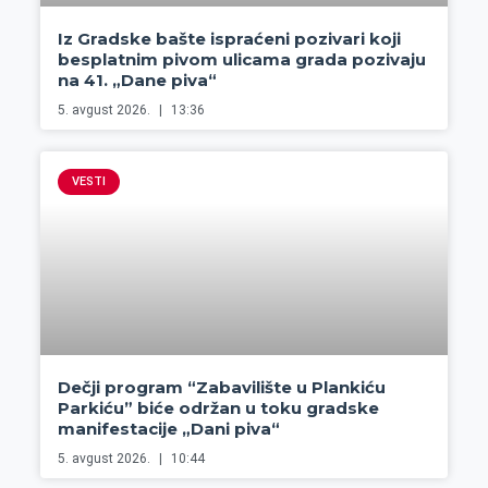
Iz Gradske bašte ispraćeni pozivari koji
besplatnim pivom ulicama grada pozivaju
na 41. „Dane piva“
5. avgust 2026.
13:36
VESTI
Dečji program “Zabavilište u Plankiću
Parkiću” biće održan u toku gradske
manifestacije „Dani piva“
5. avgust 2026.
10:44