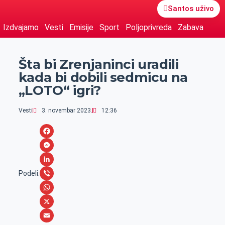
Santos uživo
Izdvajamo
Vesti
Emisije
Sport
Poljoprivreda
Zabava
Šta bi Zrenjaninci uradili
kada bi dobili sedmicu na
„LOTO“ igri?
Vesti
3. novembar 2023.
12:36
F
a
M
c
e
L
Podeli:
e
s
i
V
b
s
n
i
W
o
e
k
b
h
X