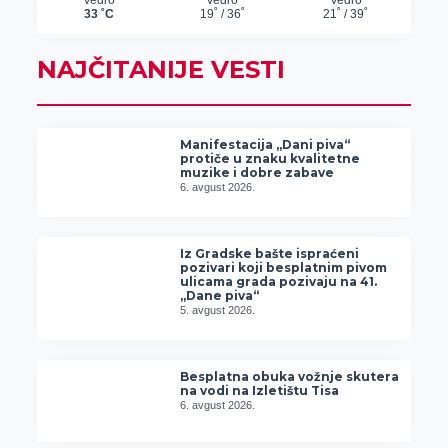
NAJČITANIJE VESTI
Manifestacija „Dani piva“
protiče u znaku kvalitetne
muzike i dobre zabave
6. avgust 2026.
Iz Gradske bašte ispraćeni
pozivari koji besplatnim pivom
ulicama grada pozivaju na 41.
„Dane piva“
5. avgust 2026.
Besplatna obuka vožnje skutera
na vodi na Izletištu Tisa
6. avgust 2026.