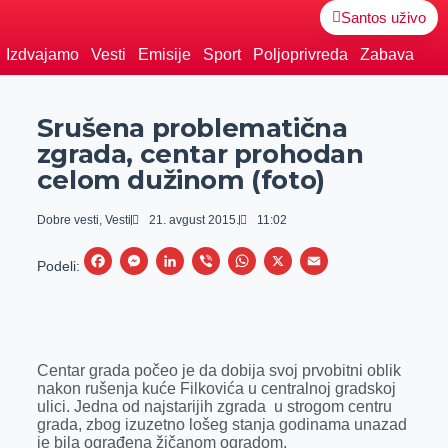
Santos uživo
Izdvajamo
Vesti
Emisije
Sport
Poljoprivreda
Zabava
Srušena problematična
zgrada, centar prohodan
celom dužinom (foto)
Dobre vesti
,
Vesti
21. avgust 2015.
11:02
F
M
L
V
W
X
E
Podeli:
a
e
i
i
h
m
c
s
n
b
a
a
e
s
k
e
t
i
Centar grada počeo je da dobija svoj prvobitni oblik
b
e
e
r
s
l
nakon rušenja kuće Filkovića u centralnoj gradskoj
o
n
d
A
ulici. Jedna od najstarijih zgrada u strogom centru
grada, zbog izuzetno lošeg stanja godinama unazad
o
g
I
p
je bila ograđena žičanom ogradom.