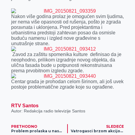
k
e
n
p
r
Nakon više godina prolaz je omogućen svim ljudima,
jer nema više opasnosti od rušenja, pošto je zgrada
poravnata i uklonjena. Pred projektantima i
urbanistima predstoji zahtevan posao da osmisle
buduću namenu i izgled nove građevine s
unutrašnje strane.
Zavod za zaštitu spomenika kulture definisao da je
neophodno, prilikom izgradnje novog objekta, da
ulična fasada bude u potpunosti rekonstruisana
prema prvobitnom izgledu zgrade.
Centar grada je prohodan celom širinom, ali još uvek
postoje problematične zgrade koje su ograđene.
RTV Santos
Autor: Redakcija radio televizije Santos
PRETHODNO
SLEDEĆE
Problem prolaska u naselju Berbersko (foto)
Vatrogasci brzom akcijom spasili devojku sa 4. sprata