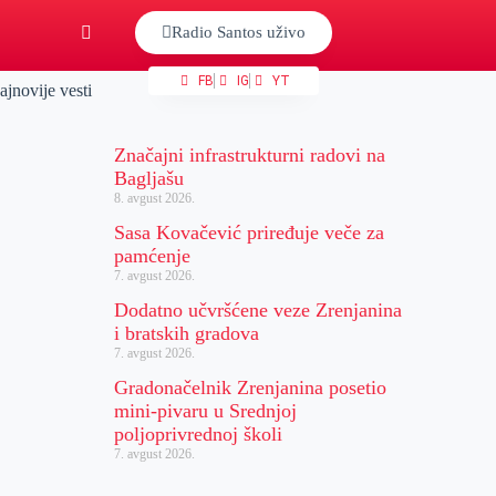
Radio Santos uživo
FB
IG
YT
ajnovije vesti
Značajni infrastrukturni radovi na
Bagljašu
8. avgust 2026.
Sasa Kovačević priređuje veče za
pamćenje
7. avgust 2026.
Dodatno učvršćene veze Zrenjanina
i bratskih gradova
7. avgust 2026.
Gradonačelnik Zrenjanina posetio
mini-pivaru u Srednjoj
poljoprivrednoj školi
7. avgust 2026.