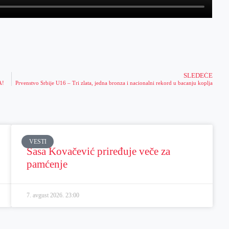
SLEDEĆE
A!
Prvenstvo Srbije U16 – Tri zlata, jedna bronza i nacionalni rekord u bacanju koplja
VESTI
Sasa Kovačević priređuje veče za
pamćenje
7. avgust 2026.
23:00