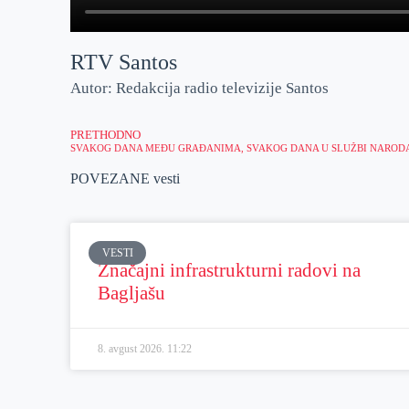
RTV Santos
Autor: Redakcija radio televizije Santos
PRETHODNO
SVAKOG DANA MEĐU GRAĐANIMA, SVAKOG DANA U SLUŽBI NAROD
POVEZANE vesti
VESTI
Značajni infrastrukturni radovi na
Bagljašu
8. avgust 2026.
11:22