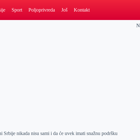
ije
Sport
Poljoprivreda
Još
Kontakt
N
i Srbije nikada nisu sami i da će uvek imati snažnu podršku