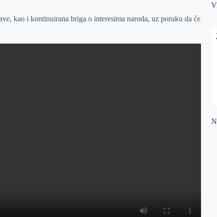
V
ržave, kao i kontinuirana briga o interesima naroda, uz poruku da će
Na