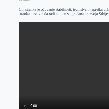
r
n
A
i
p
l
Cilj stranke je očuvanje stabilnosti, jedinstva i napretka d
stranka nastaviti da radi u interesu građana i razvoja Srbije.
p