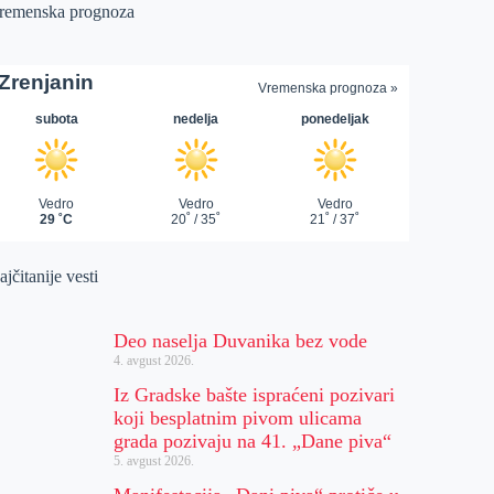
remenska prognoza
jčitanije vesti
Deo naselja Duvanika bez vode
4. avgust 2026.
Iz Gradske bašte ispraćeni pozivari
koji besplatnim pivom ulicama
grada pozivaju na 41. „Dane piva“
5. avgust 2026.