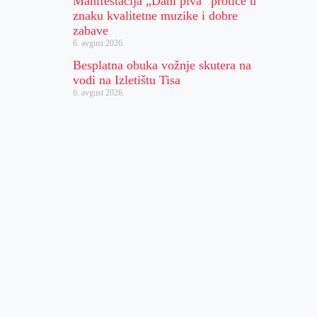
Manifestacija „Dani piva“ protiče u
znaku kvalitetne muzike i dobre
zabave
6. avgust 2026.
Besplatna obuka vožnje skutera na
vodi na Izletištu Tisa
6. avgust 2026.