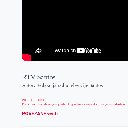
RTV Santos
Autor: Redakcija radio televizije Santos
PRETHODNO
Prekid vodosnabdevanja u gradu zbog radova elektrodistribucije na trafostanici
POVEZANE vesti