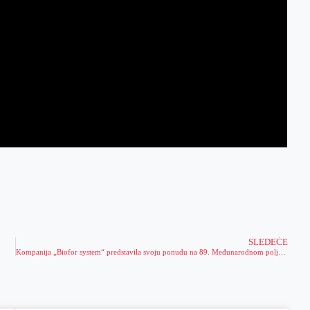
SLEDEĆE
Kompanija „Biofor system“ predstavila svoju ponudu na 89. Međunarodnom poljoprivrednom sajmu