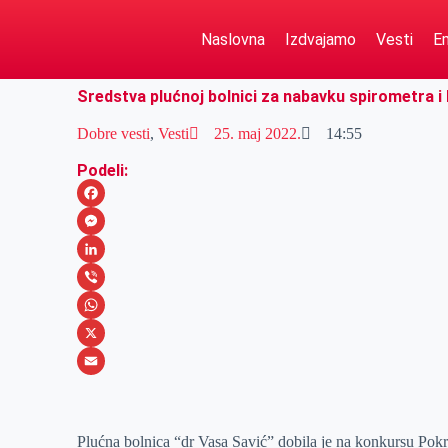
Naslovna
Izdvajamo
Vesti
Em
Sredstva plućnoj bolnici za nabavku spirometra 
Dobre vesti
,
Vesti
25. maj 2022.
14:55
Podeli:
F
a
M
c
e
L
e
s
i
V
b
s
n
i
W
o
e
k
b
h
X
o
n
e
e
a
E
k
g
d
r
t
m
Plućna bolnica “dr Vasa Savić” dobila je na konkursu Pokra
e
I
s
a