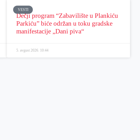
VESTI
Dečji program “Zabavilište u Plankiću
Parkiću” biće održan u toku gradske
manifestacije „Dani piva“
5. avgust 2026.
10:44