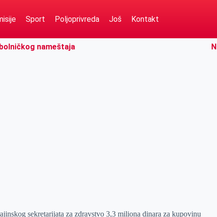
isije
Sport
Poljoprivreda
Još
Kontakt
i bolničkog nameštaja
N
jinskog sekretarijata za zdravstvo 3,3 miliona dinara za kupovinu