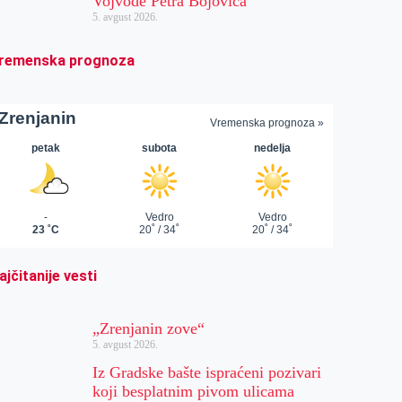
Vojvode Petra Bojovića
5. avgust 2026.
remenska prognoza
ajčitanije vesti
„Zrenjanin zove“
5. avgust 2026.
Iz Gradske bašte ispraćeni pozivari
koji besplatnim pivom ulicama