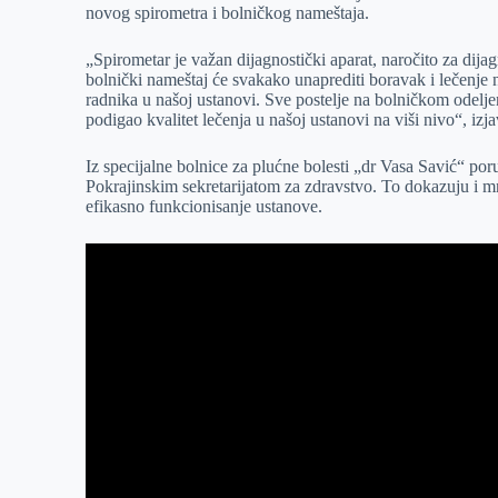
novog spirometra i bolničkog nameštaja.
r
n
A
i
p
l
„Spirometar je važan dijagnostički aparat, naročito za dijag
bolnički nameštaj će svakako unaprediti boravak i lečenje 
p
radnika u našoj ustanovi. Sve postelje na bolničkom odelj
podigao kvalitet lečenja u našoj ustanovi na viši nivo“, iz
Iz specijalne bolnice za plućne bolesti „dr Vasa Savić“ 
Pokrajinskim sekretarijatom za zdravstvo. To dokazuju i m
efikasno funkcionisanje ustanove.