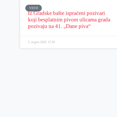
VESTI
Iz Gradske bašte ispraćeni pozivari
koji besplatnim pivom ulicama grada
pozivaju na 41. „Dane piva“
5. avgust 2026.
13:36