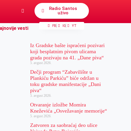
Radio Santos
uživo
FB
IG
YT
ajnovije vesti
Iz Gradske bašte ispraćeni pozivari
koji besplatnim pivom ulicama
grada pozivaju na 41. „Dane piva“
5. avgust 2026.
Dečji program “Zabavilište u
Plankiću Parkiću” biće održan u
toku gradske manifestacije „Dani
piva“
5. avgust 2026.
Otvaranje izložbe Momira
Kneževića „Osvežavanje memorije“
5. avgust 2026.
Zatvoren za saobraćaj deo ulice