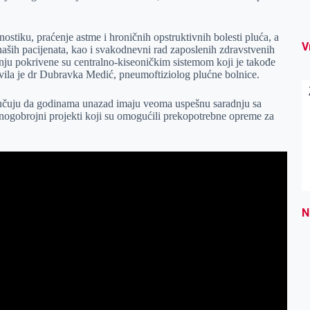
nostiku, praćenje astme i hroničnih opstruktivnih bolesti pluća, a
V
naših pacijenata, kao i svakodnevni rad zaposlenih zdravstvenih
enju pokrivene su centralno-kiseoničkim sistemom koji je takođe
javila je dr Dubravka Medić, pneumoftiziolog plućne bolnice.
poručuju da godinama unazad imaju veoma uspešnu saradnju sa
nogobrojni projekti koji su omogućili prekopotrebne opreme za
N