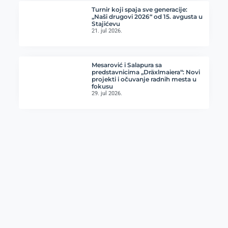
Turnir koji spaja sve generacije:
„Naši drugovi 2026“ od 15. avgusta u
Stajićevu
21. jul 2026.
Mesarović i Salapura sa
predstavnicima „Dräxlmaiera“: Novi
projekti i očuvanje radnih mesta u
fokusu
29. jul 2026.