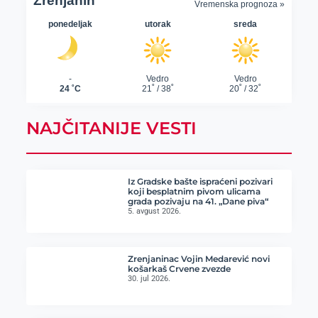
NAJČITANIJE VESTI
Iz Gradske bašte ispraćeni pozivari
koji besplatnim pivom ulicama
grada pozivaju na 41. „Dane piva“
5. avgust 2026.
Zrenjaninac Vojin Medarević novi
košarkaš Crvene zvezde
30. jul 2026.