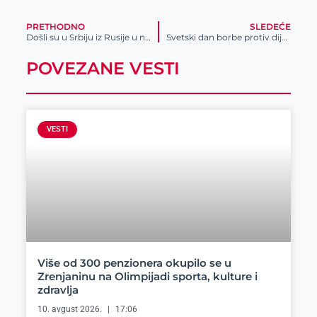
PRETHODNO
SLEDEĆE
Došli su u Srbiju iz Rusije u nadi da će bolje živeti
Svetski dan borbe protiv dijabetesa
POVEZANE VESTI
VESTI
Više od 300 penzionera okupilo se u
Zrenjaninu na Olimpijadi sporta, kulture i
zdravlja
10. avgust 2026.
17:06