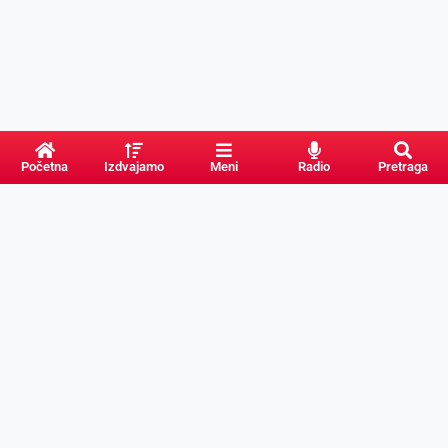
Početna
Izdvajamo
Meni
Radio
Pretraga
PRETRAGA
Kategorije
Ostalo
Naslovna