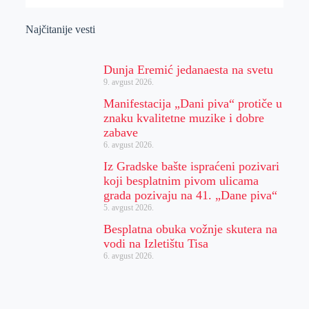
Najčitanije vesti
Dunja Eremić jedanaesta na svetu
9. avgust 2026.
Manifestacija „Dani piva“ protiče u
znaku kvalitetne muzike i dobre
zabave
6. avgust 2026.
Iz Gradske bašte ispraćeni pozivari
koji besplatnim pivom ulicama
grada pozivaju na 41. „Dane piva“
5. avgust 2026.
Besplatna obuka vožnje skutera na
vodi na Izletištu Tisa
6. avgust 2026.