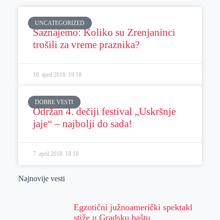
UNCATEGORIZED
Saznajemo: Koliko su Zrenjaninci
trošili za vreme praznika?
10. april 2018.
19:18
DOBRE VESTI
Održan 4. dečiji festival „Uskršnje
jaje“ – najbolji do sada!
7. april 2018.
18:18
Najnovije vesti
Egzotični južnoamerički spektakl
stiže u Gradsku baštu