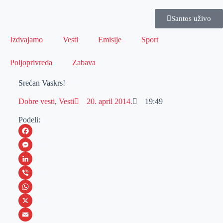
Santos uživo
Izdvajamo
Vesti
Emisije
Sport
Poljoprivreda
Zabava
Srećan Vaskrs!
Dobre vesti
,
Vesti
20. april 2014.
19:49
Podeli:
F
a
M
c
e
L
e
s
i
V
b
s
n
i
W
o
e
k
b
h
X