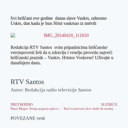
o
n
e
e
a
E
k
g
d
r
t
m
Svi hrišćani ove godine danas slave Vaskrs, odnosno
e
I
s
a
Uskrs, dan kada je Isus Hrist vaskrsao iz mrtvih
r
n
A
i
p
l
p
Redakcija RTV Santos svim pripadnicima hrišćanske
veroispovesti želi da u zdravlju i veselju provedu najveći
hrišćanski praznik – Vaskrs. Hristos Voskrese! Uživajte u
današnjem danu.
RTV Santos
Autor: Redakcija radio televizije Santos
PRETHODNO
SLEDEĆE
Pijani Bloger: Šetnja pognute glave i raširenog međunožja
Kad kreativnost dece dođe do izražaja za Uskrs(foto)
POVEZANE vesti